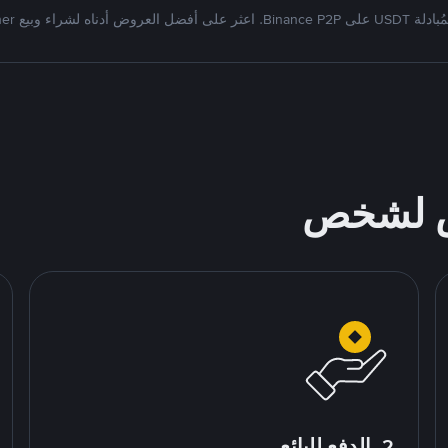
Bi. اعثر على أفضل العروض أدناه لشراء وبيع Tether
ص لشخص
2. الدفع للبائع