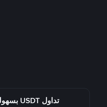
تداول USDT بسهولة - قُم بالشراء والبيع باستخدام طرقك المُفضّلة للدفع