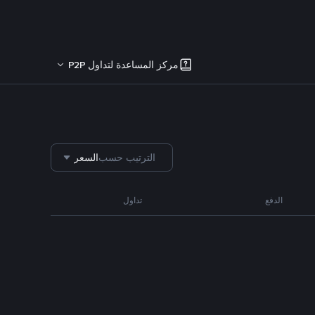
مركز المساعدة لتداول P2P
الترتيب حسب
السعر
الدفع
تداول