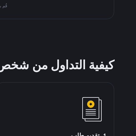
قُم بمُبادلة USDT على nance P2P
كيفية التداول من شخ
1. تقديم طلب