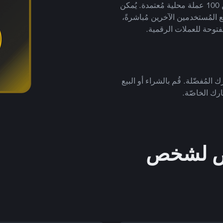
لتداول العملات الرقمية بأكثر من 800 طريقة دفع وأكثر من 100 عملة محلية مُعتمدة. يُمكن
 المُستخدمين الآخرين مُباشرةً،
فتوحة للعملات الرقمية.
 المُفضّلة. قُم بالشراء أو البيع
رك الخاصّة.
خص لشخص