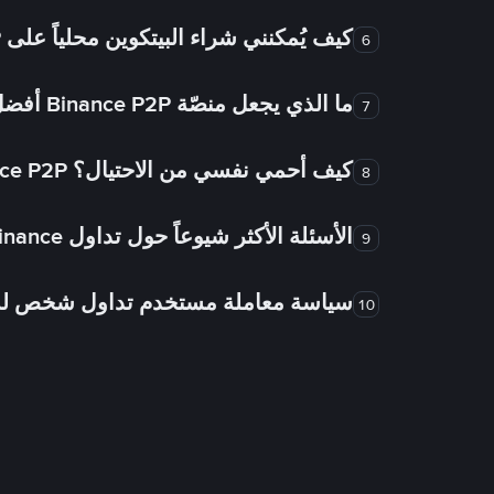
كيف يُمكنني شراء البيتكوين محلياً على Binance P2P؟
6
ما الذي يجعل منصّة Binance P2P أفضل من الأسواق الأخرى للتداول من شخص لشخص؟
7
كيف أحمي نفسي من الاحتيال؟ Binance P2P ضمان FTW!
8
الأسئلة الأكثر شيوعاً حول تداول Binance شخص لشخص
9
سياسة معاملة مستخدم تداول شخص 
10