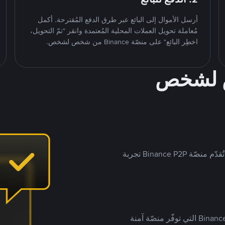
أرسل الأموال إلى البائع عبر طرق الدفع المُقترحة. أكمل
مُعاملة تحويل العملات المحلية المُعتمدة وانقر "تمّ التحويل،
اخطِر البائع" على منصّة Binance من شخص لشخص.
ص لشخص
بينما تستهدف العديد من منصّات تداول P2P أسواقًا مُحددة، تُقدّم منصّة Binance P2P تجربة
يضع ملايين المُستخدمين حول العالم ثقتهم في منصّة Binance P2P التي توفّر منصّة آمنة