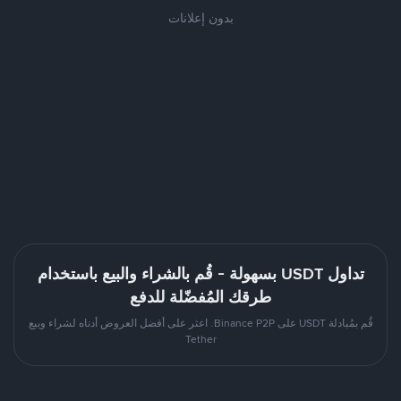
بدون إعلانات
تداول USDT بسهولة - قُم بالشراء والبيع باستخدام
طرقك المُفضّلة للدفع
قُم بمُبادلة USDT على Binance P2P. اعثر على أفضل العروض أدناه لشراء وبيع
Tether