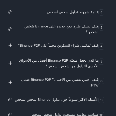
قائمة شروط تداول شخص لشخص
4
كيف تضيف طرق دفع جديدة على Binance شخص
5
لشخص؟
كيف يُمكنني شراء البيتكوين محلياً على Binance P2P؟
6
ما الذي يجعل منصّة Binance P2P أفضل من الأسواق
7
الأخرى للتداول من شخص لشخص؟
كيف أحمي نفسي من الاحتيال؟ Binance P2P ضمان
8
FTW!
الأسئلة الأكثر شيوعاً حول تداول Binance شخص لشخص
9
سياسة معاملة مستخدم تداول شخص لشخص
10