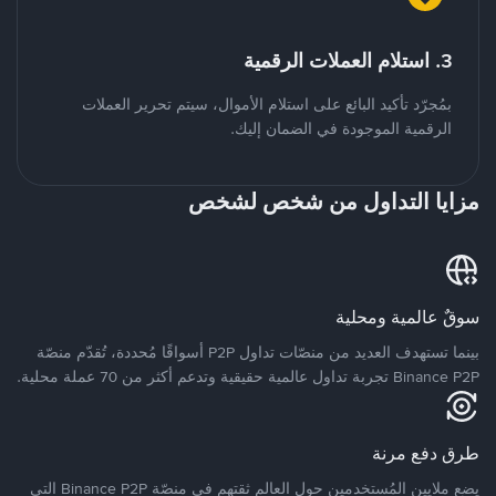
3. استلام العملات الرقمية
بمُجرّد تأكيد البائع على استلام الأموال، سيتم تحرير العملات
الرقمية الموجودة في الضمان إليك.
مزايا التداول من شخص لشخص
سوقٌ عالمية ومحلية
بينما تستهدف العديد من منصّات تداول P2P أسواقًا مُحددة، تُقدّم منصّة
Binance P2P تجربة تداول عالمية حقيقية وتدعم أكثر من 70 عملة محلية.
طرق دفع مرنة
يضع ملايين المُستخدمين حول العالم ثقتهم في منصّة Binance P2P التي