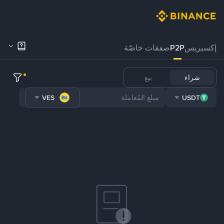
إكسبريس
P2P
صفقات خاصّة
شراء
بيع
VES
USDT