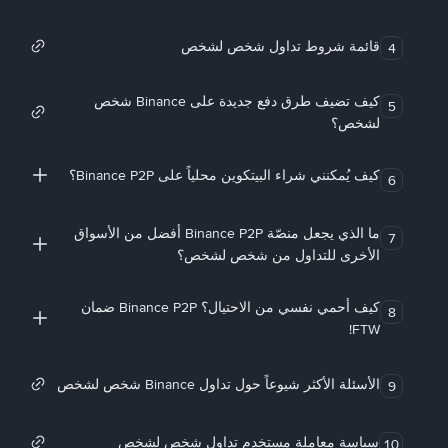
قائمة شروط تداول شخص لشخص
4
كيف تضيف طرق دفع جديدة على Binance شخص
5
لشخص؟
كيف يُمكنني شراء البيتكوين محلياً على Binance P2P؟
6
ما الذي يجعل منصّة Binance P2P أفضل من الأسواق
7
الأخرى للتداول من شخص لشخص؟
كيف أحمي نفسي من الاحتيال؟ Binance P2P ضمان
8
FTW!
الأسئلة الأكثر شيوعاً حول تداول Binance شخص لشخص
9
سياسة معاملة مستخدم تداول شخص لشخص
10