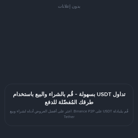
بدون إعلانات
تداول USDT بسهولة - قُم بالشراء والبيع باستخدام
طرقك المُفضّلة للدفع
قُم بمُبادلة USDT على Binance P2P. اعثر على أفضل العروض أدناه لشراء وبيع
Tether