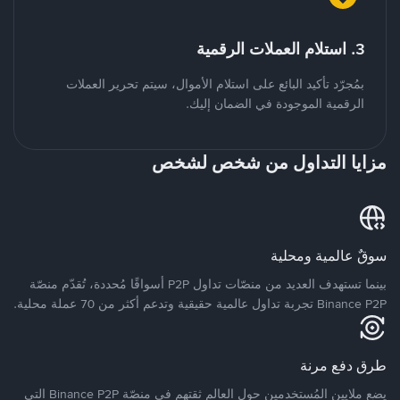
3. استلام العملات الرقمية
بمُجرّد تأكيد البائع على استلام الأموال، سيتم تحرير العملات
الرقمية الموجودة في الضمان إليك.
مزايا التداول من شخص لشخص
سوقٌ عالمية ومحلية
بينما تستهدف العديد من منصّات تداول P2P أسواقًا مُحددة، تُقدّم منصّة
Binance P2P تجربة تداول عالمية حقيقية وتدعم أكثر من 70 عملة محلية.
طرق دفع مرنة
يضع ملايين المُستخدمين حول العالم ثقتهم في منصّة Binance P2P التي