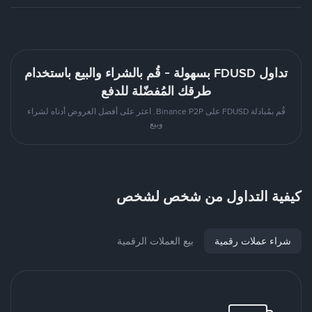
تداول FDUSD بسهولة - قُم بالشراء والبيع باستخدام
طرقك المُفضّلة للدفع
قُم بمُبادلة FDUSD على Binance P2P. اعثر على أفضل العروض أدناه لشراء
وبيع
كيفية التداول من شخص لشخص
شراء عملات رقمية
بيع العملات الرقمية