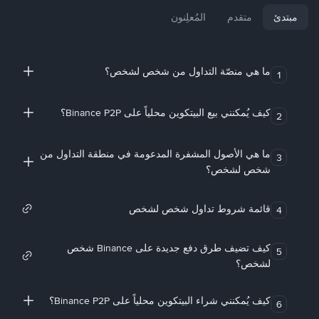
مبتدئ
متقدم
المُعلِنون
ما هي منصّة التداول من شخص لشخص؟
1
كيف يُمكنني بيع البيتكوين محلياً على Binance P2P؟
2
ما هي الأصول المشفرة المدعومة في منطقة التداول من
3
شخص لشخص؟
قائمة شروط تداول شخص لشخص
4
كيف تضيف طرق دفع جديدة على Binance شخص
5
لشخص؟
كيف يُمكنني شراء البيتكوين محلياً على Binance P2P؟
6