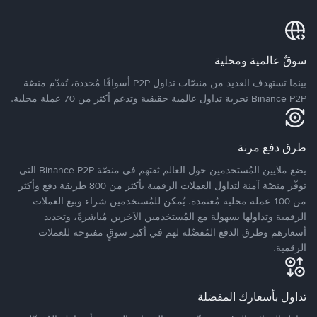
سوقٌ عالمية ومحلية
بينما تستهدف العديد من منصّات تداول P2P أسواقًا مُحددة، تُقدّم منصّة
Binance P2P تجربة تداول عالمية حقيقية وتدعم أكثر من 70 عملة محلية.
طرق دفع مرنة
يضع ملايين المُستخدمين حول العالم ثقتهم في منصّة Binance P2P التي
توفّر منصّة آمنة لتداول العملات الرقمية بأكثر من 800 طريقة دفع وأكثر
من 100 عملة محلية مُعتمدة. يُمكن للمُستخدمين شراء وبيع العملات
الرقمية وتداولها بسهولة مع المُستخدمين الآخرين مُباشرةً، وتحديد
أسعارهم وطرق الدفع المُفضّلة لهم في أكبر سوقٍ مفتوحة للعملات
الرقمية.
تداول بأسعارك المفضلة