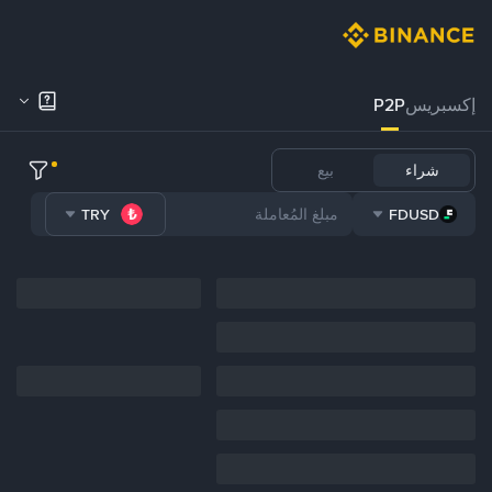
إكسبريس
P2P
شراء
بيع
TRY
FDUSD