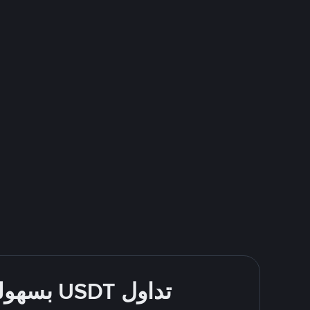
تداول USDT بسهولة - قُم بالشراء والبيع باستخدام طرقك المُفضّلة للدفع