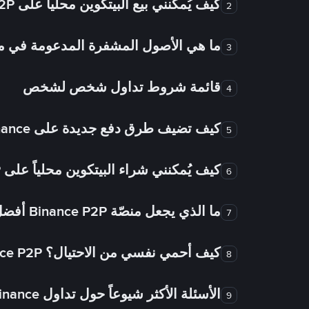
كيف يُمكنني بيع البيتكوين محلياً على Binance P2P؟
2
ما هي الأصول المشفرة المدعومة في
3
قائمة شروط تداول شخص لشخص
4
كيف تضيف طرق دفع جديدة على Binance شخص لشخص؟
5
كيف يُمكنني شراء البيتكوين محلياً على Binance P2P؟
6
ما الذي يجعل منصّة Binance P2P أفضل من الأسواق الأخرى للتداول من شخص لشخص؟
7
كيف أحمي نفسي من الاحتيال؟ Binance P2P ضمان FTW!
8
الأسئلة الأكثر شيوعاً حول تداول Binance شخص لشخص
9