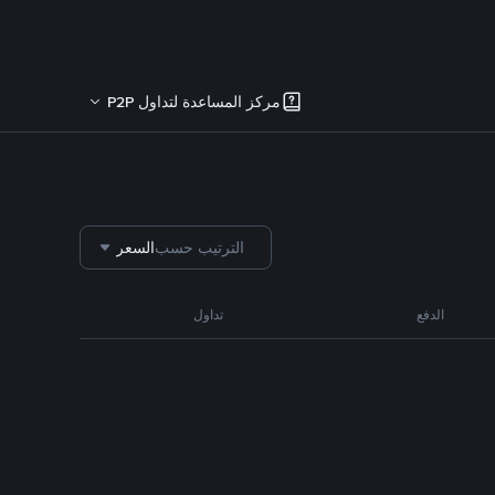
مركز المساعدة لتداول P2P
الترتيب حسب
السعر
الدفع
تداول