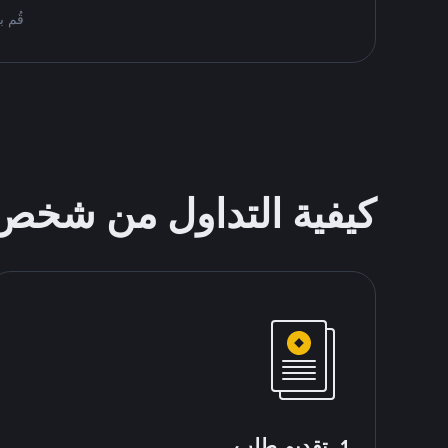
قُم بمُبادلة USDT على nance P2P
كيفية التداول من شخ
1. تقديم طلب