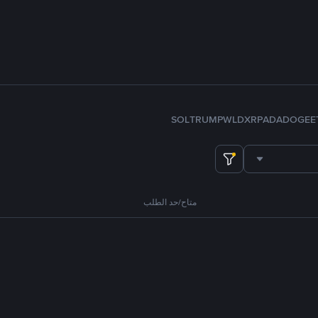
SOL
TRUMP
WLD
XRP
ADA
DOGE
E
متاح/حد الطلب