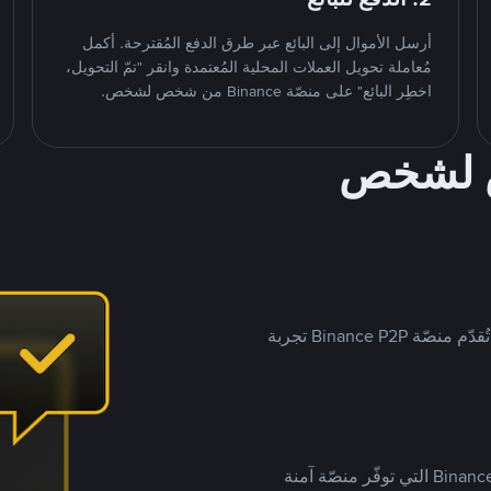
أرسل الأموال إلى البائع عبر طرق الدفع المُقترحة. أكمل
مُعاملة تحويل العملات المحلية المُعتمدة وانقر "تمّ التحويل،
اخطِر البائع" على منصّة Binance من شخص لشخص.
ص لشخص
بينما تستهدف العديد من منصّات تداول P2P أسواقًا مُحددة، تُقدّم منصّة Binance P2P تجربة
يضع ملايين المُستخدمين حول العالم ثقتهم في منصّة Binance P2P التي توفّر منصّة آمنة