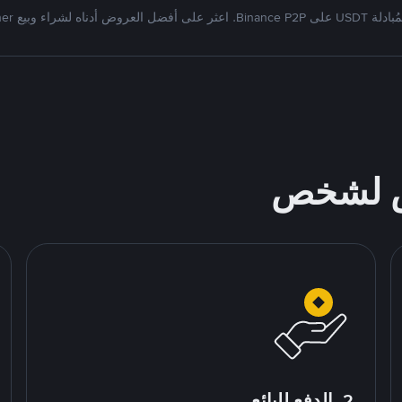
Bi. اعثر على أفضل العروض أدناه لشراء وبيع Tether
ص لشخص
2. الدفع للبائع