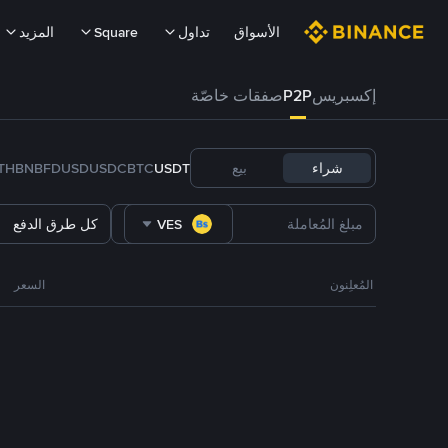
الأسواق
تداول
Square
المزيد
إكسبريس
P2P
صفقات خاصّة
شراء
بيع
USDT
BTC
USDC
FDUSD
BNB
TH
VES
كل طرق الدفع
المُعلِنون
السعر