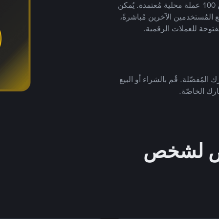
لتداول العملات الرقمية بأكثر من 800 طريقة دفع وأكثر من 100 عملة محلية مُعتمدة. يُمكن
 المُستخدمين الآخرين مُباشرةً،
فتوحة للعملات الرقمية.
 المُفضّلة. قُم بالشراء أو البيع
رك الخاصّة.
خص لشخص