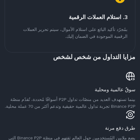
3. استلام العملات الرقمية
بمُجرّد تأكيد البائع على استلام الأموال، سيتم تحرير العملات
الرقمية الموجودة في الضمان إليك.
مزايا التداول من شخص لشخص
سوقٌ عالمية ومحلية
بينما تستهدف العديد من منصّات تداول P2P أسواقًا مُحددة، تُقدّم منصّة
Binance P2P تجربة تداول عالمية حقيقية وتدعم أكثر من 70 عملة محلية.
طرق دفع مرنة
يضع ملايين المُستخدمين حول العالم ثقتهم في منصّة Binance P2P التي