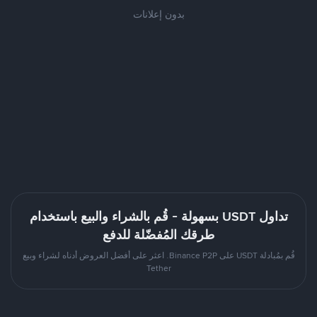
بدون إعلانات
تداول USDT بسهولة - قُم بالشراء والبيع باستخدام
طرقك المُفضّلة للدفع
قُم بمُبادلة USDT على Binance P2P. اعثر على أفضل العروض أدناه لشراء وبيع
Tether