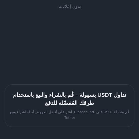
بدون إعلانات
تداول USDT بسهولة - قُم بالشراء والبيع باستخدام
طرقك المُفضّلة للدفع
قُم بمُبادلة USDT على Binance P2P. اعثر على أفضل العروض أدناه لشراء وبيع
Tether