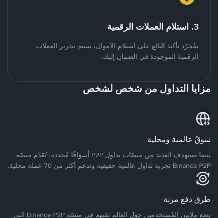
3. استلام العملات الرقمية
بمُجرّد تأكيد البائع على استلام الأموال، سيتم تحرير العملات
الرقمية الموجودة في الضمان إليك.
مزايا التداول من شخص لشخص
سوقٌ عالمية ومحلية
بينما تستهدف العديد من منصّات تداول P2P أسواقًا مُحددة، تُقدّم منصّة
Binance P2P تجربة تداول عالمية حقيقية وتدعم أكثر من 70 عملة محلية.
طرق دفع مرنة
يضع ملايين المُستخدمين حول العالم ثقتهم في منصّة Binance P2P التي