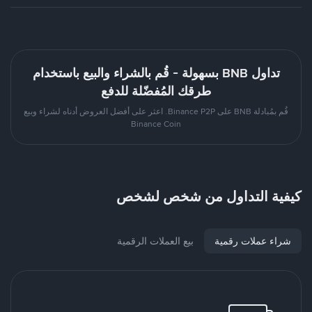
تداول BNB بسهولة - قُم بالشراء والبيع باستخدام
طرقك المُفضّلة للدفع
قُم بمُبادلة BNB على Binance P2P. اعثر على أفضل العروض أدناه لشراء وبيع
Binance Coin
كيفية التداول من شخص لشخص
شراء عملات رقمية
بيع العملات الرقمية