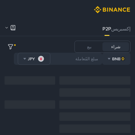
إكسبريس
P2P
شراء
بيع
JPY
BNB