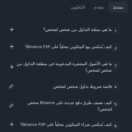
مبتدئ
متقدم
المُعلِنون
ما هي منصّة التداول من شخص لشخص؟
1
كيف يُمكنني بيع البيتكوين محلياً على Binance P2P؟
2
ما هي الأصول المشفرة المدعومة في منطقة التداول من
3
شخص لشخص؟
قائمة شروط تداول شخص لشخص
4
كيف تضيف طرق دفع جديدة على Binance شخص
5
لشخص؟
كيف يُمكنني شراء البيتكوين محلياً على Binance P2P؟
6