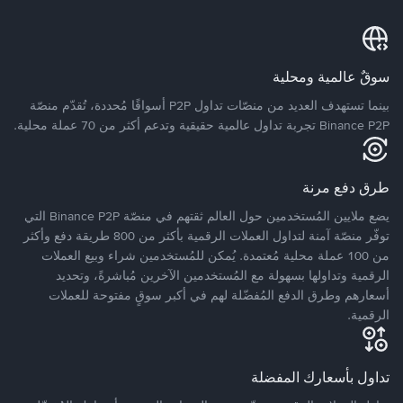
سوقٌ عالمية ومحلية
بينما تستهدف العديد من منصّات تداول P2P أسواقًا مُحددة، تُقدّم منصّة
Binance P2P تجربة تداول عالمية حقيقية وتدعم أكثر من 70 عملة محلية.
طرق دفع مرنة
يضع ملايين المُستخدمين حول العالم ثقتهم في منصّة Binance P2P التي
توفّر منصّة آمنة لتداول العملات الرقمية بأكثر من 800 طريقة دفع وأكثر
من 100 عملة محلية مُعتمدة. يُمكن للمُستخدمين شراء وبيع العملات
الرقمية وتداولها بسهولة مع المُستخدمين الآخرين مُباشرةً، وتحديد
أسعارهم وطرق الدفع المُفضّلة لهم في أكبر سوقٍ مفتوحة للعملات
الرقمية.
تداول بأسعارك المفضلة