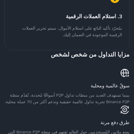
3. استلام العملات الرقمية
بمُجرّد تأكيد البائع على استلام الأموال، سيتم تحرير العملات
الرقمية الموجودة في الضمان إليك.
مزايا التداول من شخص لشخص
سوقٌ عالمية ومحلية
بينما تستهدف العديد من منصّات تداول P2P أسواقًا مُحددة، تُقدّم منصّة
Binance P2P تجربة تداول عالمية حقيقية وتدعم أكثر من 70 عملة محلية.
طرق دفع مرنة
يضع ملايين المُستخدمين حول العالم ثقتهم في منصّة Binance P2P التي