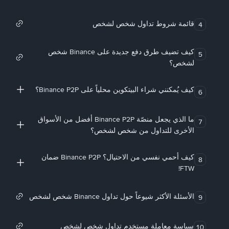
قائمة شروط تداول شخص لشخص
4
كيف تضيف طرق دفع جديدة على Binance شخص
5
لشخص؟
كيف يُمكنني شراء البيتكوين محلياً على Binance P2P؟
6
ما الذي يجعل منصّة Binance P2P أفضل من الأسواق
7
الأخرى للتداول من شخص لشخص؟
كيف أحمي نفسي من الاحتيال؟ Binance P2P ضمان
8
FTW!
الأسئلة الأكثر شيوعاً حول تداول Binance شخص لشخص
9
سياسة معاملة مستخدم تداول شخص لشخص
10