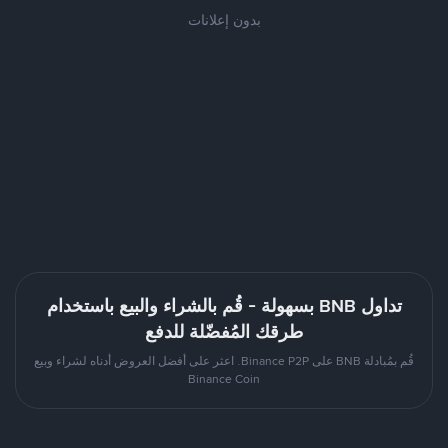
بدون إعلانات
تداول BNB بسهولة - قُم بالشراء والبيع باستخدام
طرقك المُفضّلة للدفع
قُم بمُبادلة BNB على Binance P2P. اعثر على أفضل العروض أدناه لشراء وبيع
Binance Coin