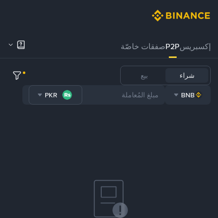
إكسبريس
P2P
صفقات خاصّة
شراء
بيع
PKR
BNB