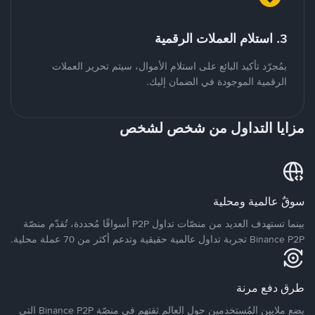
3. استلام العملات الرقمية
بمُجرّد تأكيد البائع على استلام الأموال، سيتم تحرير العملات
الرقمية الموجودة في الضمان إليك.
مزايا التداول من شخص لشخص
سوقٌ عالمية ومحلية
بينما تستهدف العديد من منصّات تداول P2P أسواقًا مُحددة، تُقدّم منصّة
Binance P2P تجربة تداول عالمية حقيقية وتدعم أكثر من 70 عملة محلية.
طرق دفع مرنة
يضع ملايين المُستخدمين حول العالم ثقتهم في منصّة Binance P2P التي