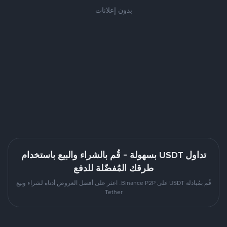
بدون إعلانات
تداول USDT بسهولة - قُم بالشراء والبيع باستخدام
طرقك المُفضّلة للدفع
قُم بمُبادلة USDT على Binance P2P. اعثر على أفضل العروض أدناه لشراء وبيع
Tether