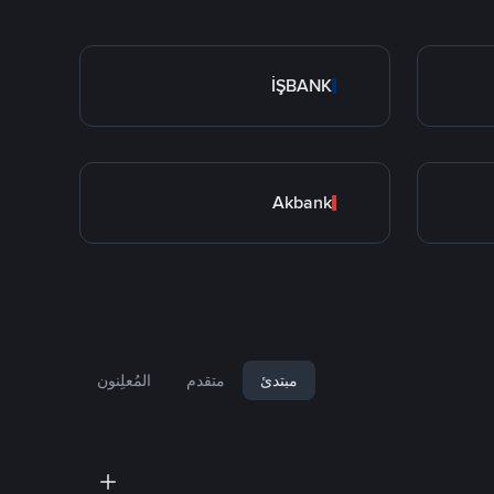
İŞBANK
Akbank
مبتدئ
متقدم
المُعلِنون