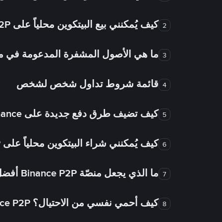
كيف يُمكنني بيع البيتكوين محلياً على Binance P2P؟
2
ما هي الأصول المشفرة المدعومة في
3
قائمة شروط تداول شخص لشخص
4
كيف تضيف طرق دفع جديدة على Binance شخص لشخص؟
5
كيف يُمكنني شراء البيتكوين محلياً على Binance P2P؟
6
ما الذي يجعل منصّة Binance P2P أفضل من الأسواق الأخرى للتداول من شخص لشخص؟
7
كيف أحمي نفسي من الاحتيال؟ Binance P2P ضمان FTW!
8