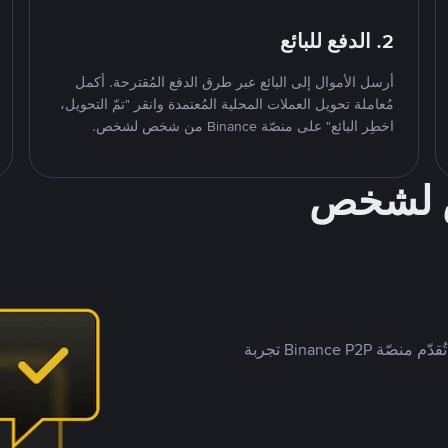
2. الدفع للبائع
أرسل الأموال إلى البائع عبر طرق الدفع المُقترحة. أكمل
مُعاملة تحويل العملات المحلية المُعتمدة وانقر "تمّ التحويل،
اخطِر البائع" على منصّة Binance من شخص لشخص.
ص لشخص
بينما تستهدف العديد من منصّات تداول P2P أسواقًا مُحددة، تُقدّم منصّة Binance P2P تجربة