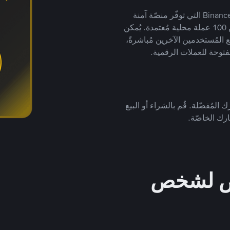
يضع ملايين المُستخدمين حول العالم ثقتهم في منصّة Binance P2P التي توفّر منصّة آمنة
لتداول العملات الرقمية بأكثر من 800 طريقة دفع وأكثر من 100 عملة محلية مُعتمدة. يُمكن
 المُستخدمين الآخرين مُباشرةً،
فتوحة للعملات الرقمية.
 المُفضّلة. قُم بالشراء أو البيع
رك الخاصّة.
خص لشخص