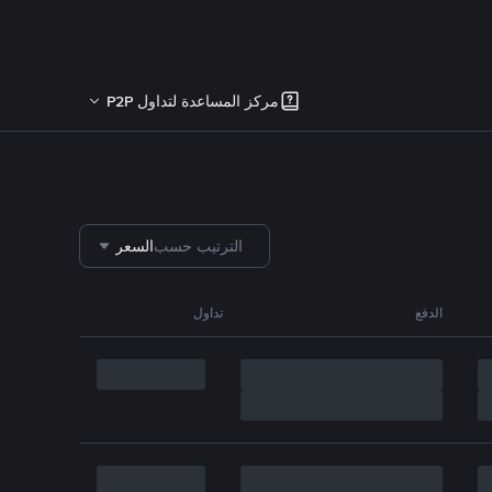
مركز المساعدة لتداول P2P
الترتيب حسب
السعر
الدفع
تداول