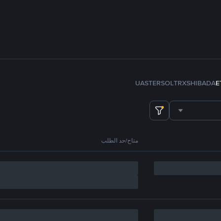
U
ASTER
SOL
TRX
SHIB
ADA
E
متاح/حد الطلب