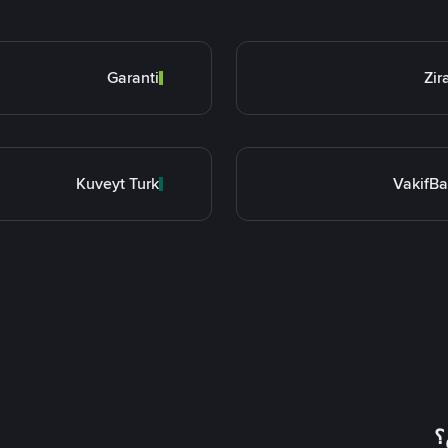
Garanti
Zir
Kuveyt Turk
VakifB
؟