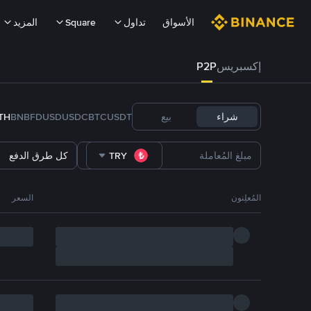
الأسواق
تداول
Square
المزيد
إكسبريس
P2P
شراء
بيع
USDT
BTC
USDC
FDUSD
BNB
TH
TRY
كل طرق الدفع
المُعلِنون
السعر