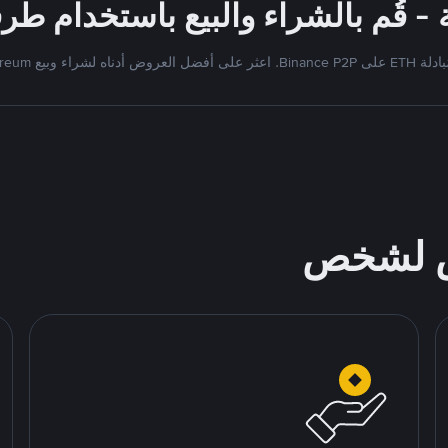
على أفضل العروض أدناه لشراء وبيع Ethereum
ص لشخص