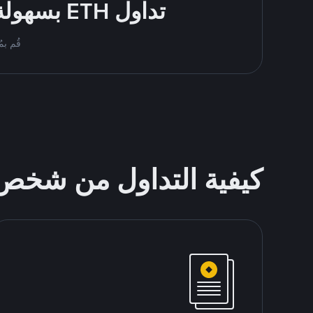
تداول ETH بسهولة - قُم بالشراء والبيع باستخدام طرقك المُفضّلة للدفع
قُم بمُبادلة ETH على Binance P2P. اعثر 
كيفية التداول من شخ