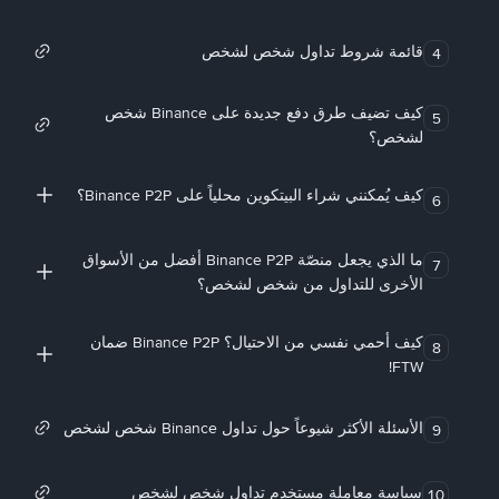
قائمة شروط تداول شخص لشخص
4
كيف تضيف طرق دفع جديدة على Binance شخص
5
لشخص؟
كيف يُمكنني شراء البيتكوين محلياً على Binance P2P؟
6
ما الذي يجعل منصّة Binance P2P أفضل من الأسواق
7
الأخرى للتداول من شخص لشخص؟
كيف أحمي نفسي من الاحتيال؟ Binance P2P ضمان
8
FTW!
الأسئلة الأكثر شيوعاً حول تداول Binance شخص لشخص
9
سياسة معاملة مستخدم تداول شخص لشخص
10