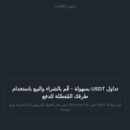
بدون إعلانات
تداول USDT بسهولة - قُم بالشراء والبيع باستخدام
طرقك المُفضّلة للدفع
قُم بمُبادلة USDT على Binance P2P. اعثر على أفضل العروض أدناه لشراء وبيع
Tether