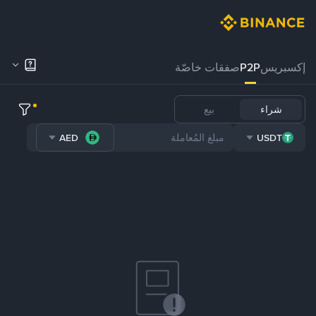
إكسبريس
P2P
صفقات خاصّة
شراء
بيع
AED
USDT