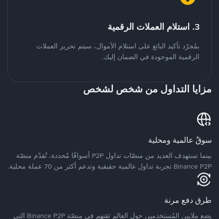
3. استلام العملات الرقمية
بمُجرّد تأكيد البائع على استلام الأموال، سيتم تحرير العملات
الرقمية الموجودة في الضمان إليك.
مزايا التداول من شخص لشخص
سوقٌ عالمية ومحلية
بينما تستهدف العديد من منصّات تداول P2P أسواقًا مُحددة، تُقدّم منصّة
Binance P2P تجربة تداول عالمية حقيقية وتدعم أكثر من 70 عملة محلية.
طرق دفع مرنة
يضع ملايين المُستخدمين حول العالم ثقتهم في منصّة Binance P2P التي