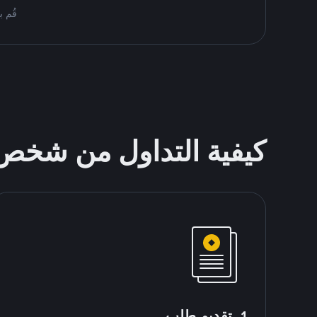
قُم بمُبادلة USDT على nance P2P
كيفية التداول من شخ
1. تقديم طلب