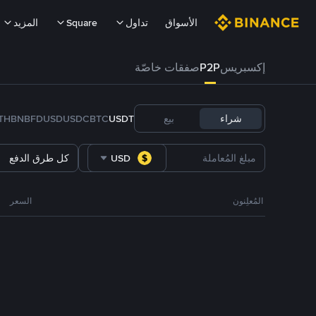
الأسواق
تداول
Square
المزيد
إكسبريس
P2P
صفقات خاصّة
شراء
بيع
USDT
BTC
USDC
FDUSD
BNB
TH
USD
كل طرق الدفع
المُعلِنون
السعر