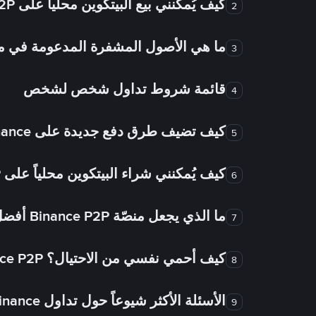
كيف يُمكنني بيع البيتكوين محلياً على Binance P2P؟
2
ما هي الأصول المشفرة المدعومة في
3
قائمة شروط تداول شخص لشخص
4
كيف تضيف طرق دفع جديدة على Binance شخص لشخص؟
5
كيف يُمكنني شراء البيتكوين محلياً على Binance P2P؟
6
ما الذي يجعل منصّة Binance P2P أفضل من الأسواق الأخرى للتداول من شخص لشخص؟
7
كيف أحمي نفسي من الاحتيال؟ Binance P2P ضمان FTW!
8
الأسئلة الأكثر شيوعاً حول تداول Binance شخص لشخص
9