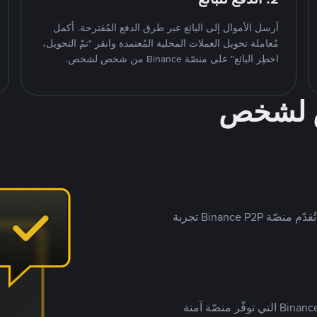
أرسل الأموال إلى البائع عبر طرق الدفع المُقترحة. أكمل
مُعاملة تحويل العملات المحلية المُعتمدة وانقر "تمّ التحويل،
اخطِر البائع" على منصّة Binance من شخص لشخص.
ص لشخص
بينما تستهدف العديد من منصّات تداول P2P أسواقًا مُحددة، تُقدّم منصّة Binance P2P تجربة
يضع ملايين المُستخدمين حول العالم ثقتهم في منصّة Binance P2P التي توفّر منصّة آمنة