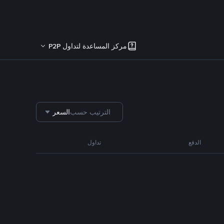
مركز المساعدة لتداول P2P
الترتيب حسب
السعر
الدفع
تداول