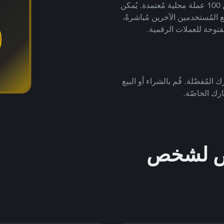
لتداول العملات الرقمية بأكثر من 800 طريقة دفع وأكثر من 100 عملة محلية مُعتمدة. يُمكن
 المُستخدمين الآخرين مُباشرةً،
فتوحة للعملات الرقمية.
 المُفضّلة. قُم بالشراء أو البيع
رك الخاصّة.
خص لشخص