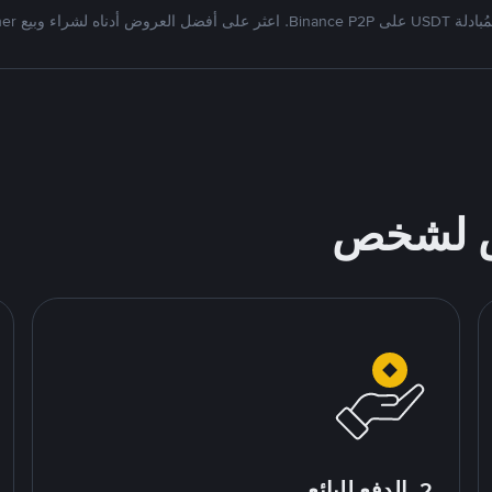
Bi. اعثر على أفضل العروض أدناه لشراء وبيع Tether
ص لشخص
2. الدفع للبائع