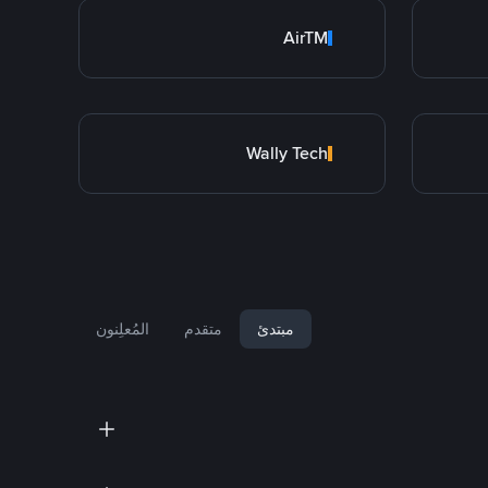
AirTM
Wally Tech
مبتدئ
متقدم
المُعلِنون