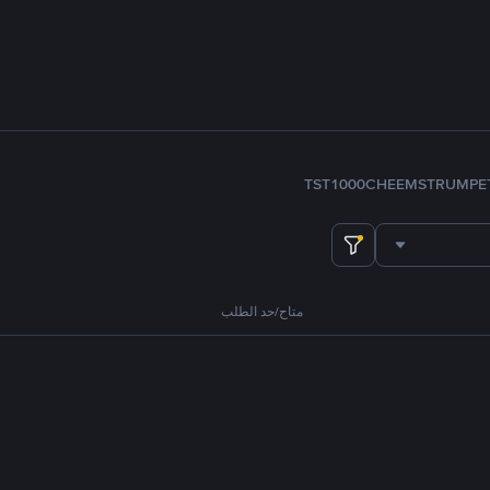
TST
1000CHEEMS
TRUMP
E
متاح/حد الطلب