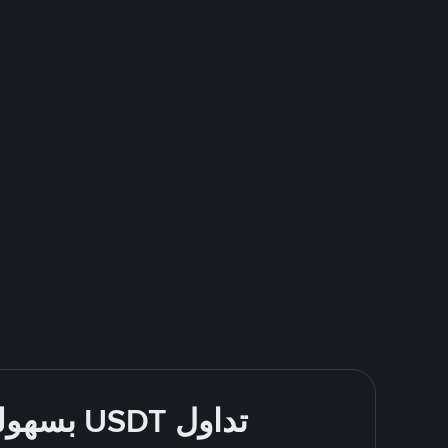
تداول USDT بسهولة - قُم بالشراء والبيع باستخدام طرقك المُفضّلة للدفع