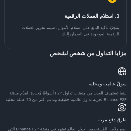
3. استلام العملات الرقمية
بمُجرّد تأكيد البائع على استلام الأموال، سيتم تحرير العملات
الرقمية الموجودة في الضمان إليك.
مزايا التداول من شخص لشخص
سوقٌ عالمية ومحلية
بينما تستهدف العديد من منصّات تداول P2P أسواقًا مُحددة، تُقدّم منصّة
Binance P2P تجربة تداول عالمية حقيقية وتدعم أكثر من 70 عملة محلية.
طرق دفع مرنة
يضع ملايين المُستخدمين حول العالم ثقتهم في منصّة Binance P2P التي