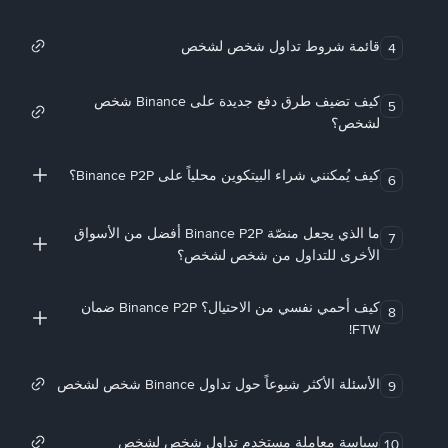
قائمة شروط تداول شخص لشخص
4
كيف تضيف طرق دفع جديدة على Binance شخص
5
لشخص؟
كيف يُمكنني شراء البيتكوين محلياً على Binance P2P؟
6
ما الذي يجعل منصّة Binance P2P أفضل من الأسواق
7
الأخرى للتداول من شخص لشخص؟
كيف أحمي نفسي من الاحتيال؟ Binance P2P ضمان
8
FTW!
الأسئلة الأكثر شيوعاً حول تداول Binance شخص لشخص
9
سياسة معاملة مستخدم تداول شخص لشخص
10