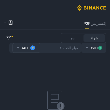
إكسبريس
P2P
شراء
بيع
UAH
USDT