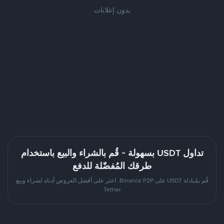
بدون إعلانات
تداول USDT بسهولة - قُم بالشراء والبيع باستخدام
طرقك المُفضّلة للدفع
قُم بمُبادلة USDT على Binance P2P. اعثر على أفضل العروض أدناه لشراء وبيع
Tether