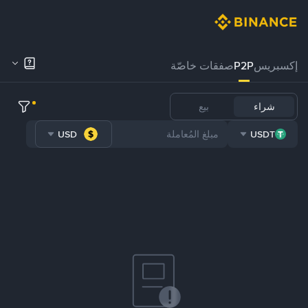
إكسبريس
P2P
صفقات خاصّة
شراء
بيع
USD
USDT