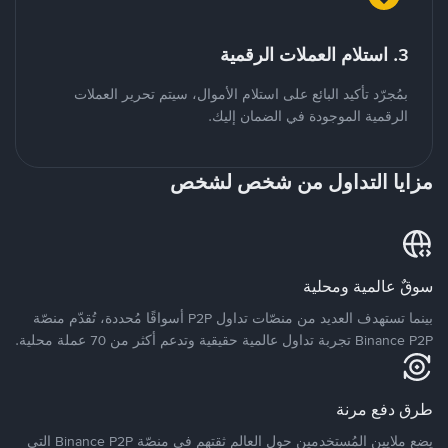
3. استلام العملات الرقمية
بمُجرّد تأكيد البائع على استلام الأموال، سيتم تحرير العملات
الرقمية الموجودة في الضمان إليك.
مزايا التداول من شخص لشخص
سوقٌ عالمية ومحلية
بينما تستهدف العديد من منصّات تداول P2P أسواقًا مُحددة، تُقدّم منصّة
Binance P2P تجربة تداول عالمية حقيقية وتدعم أكثر من 70 عملة محلية.
طرق دفع مرنة
يضع ملايين المُستخدمين حول العالم ثقتهم في منصّة Binance P2P التي