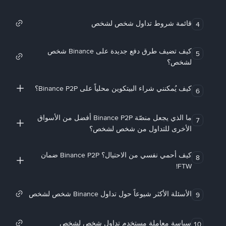
قائمة شروط تداول شخص لشخص
4
كيف تضيف طرق دفع جديدة على Binance شخص
5
لشخص؟
كيف يُمكنني شراء البيتكوين محلياً على Binance P2P؟
6
ما الذي يجعل منصّة Binance P2P أفضل من الأسواق
7
الأخرى للتداول من شخص لشخص؟
كيف أحمي نفسي من الاحتيال؟ Binance P2P ضمان
8
FTW!
الأسئلة الأكثر شيوعاً حول تداول Binance شخص لشخص
9
سياسة معاملة مستخدم تداول شخص لشخص
10