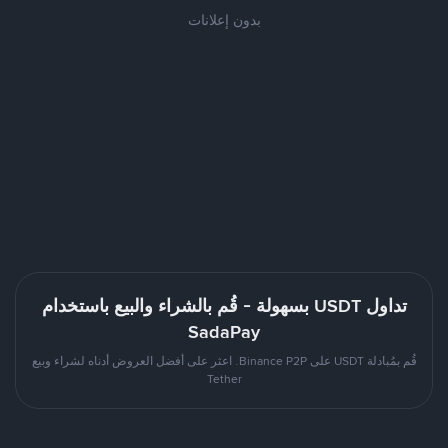
بدون إعلانات
تداول USDT بسهولة - قُم بالشراء والبيع باستخدام
SadaPay
قُم بمُبادلة USDT على Binance P2P. اعثر على أفضل العروض أدناه لشراء وبيع
Tether