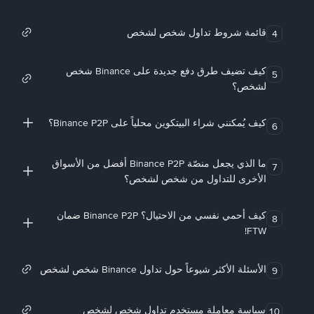
قائمة شروط تداول شخص لشخص
4
كيف تضيف طرق دفع جديدة على Binance شخص
5
لشخص؟
كيف يُمكنني شراء البيتكوين محلياً على Binance P2P؟
6
ما الذي يجعل منصّة Binance P2P أفضل من الأسواق
7
الأخرى للتداول من شخص لشخص؟
كيف أحمي نفسي من الاحتيال؟ Binance P2P ضمان
8
FTW!
الأسئلة الأكثر شيوعاً حول تداول Binance شخص لشخص
9
سياسة معاملة مستخدم تداول شخص لشخص
10