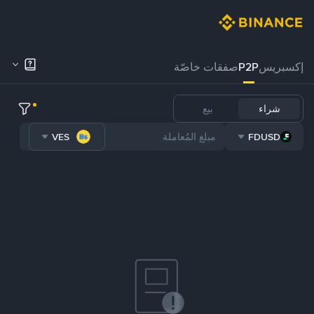
إكسبريس
P2P
صفقات خاصّة
شراء
بيع
VES
FDUSD