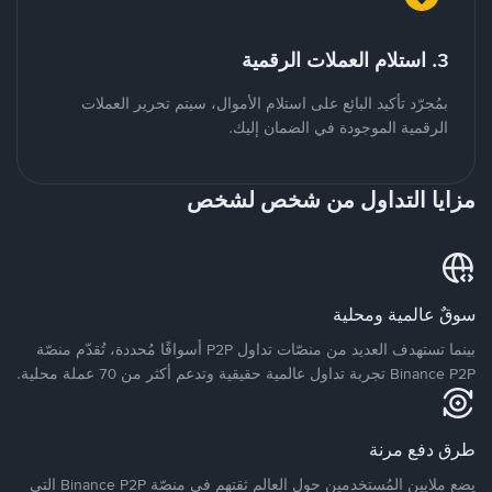
3. استلام العملات الرقمية
بمُجرّد تأكيد البائع على استلام الأموال، سيتم تحرير العملات
الرقمية الموجودة في الضمان إليك.
مزايا التداول من شخص لشخص
سوقٌ عالمية ومحلية
بينما تستهدف العديد من منصّات تداول P2P أسواقًا مُحددة، تُقدّم منصّة
Binance P2P تجربة تداول عالمية حقيقية وتدعم أكثر من 70 عملة محلية.
طرق دفع مرنة
يضع ملايين المُستخدمين حول العالم ثقتهم في منصّة Binance P2P التي