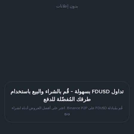
بدون إعلانات
تداول FDUSD بسهولة - قُم بالشراء والبيع باستخدام
طرقك المُفضّلة للدفع
قُم بمُبادلة FDUSD على Binance P2P. اعثر على أفضل العروض أدناه لشراء
وبيع