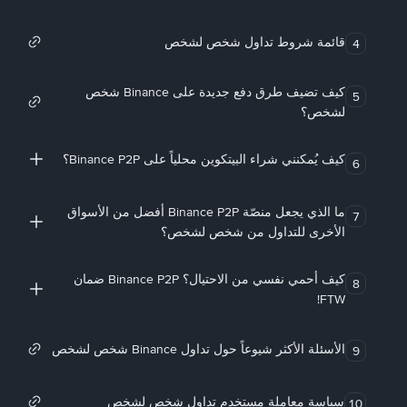
قائمة شروط تداول شخص لشخص
4
كيف تضيف طرق دفع جديدة على Binance شخص
5
لشخص؟
كيف يُمكنني شراء البيتكوين محلياً على Binance P2P؟
6
ما الذي يجعل منصّة Binance P2P أفضل من الأسواق
7
الأخرى للتداول من شخص لشخص؟
كيف أحمي نفسي من الاحتيال؟ Binance P2P ضمان
8
FTW!
الأسئلة الأكثر شيوعاً حول تداول Binance شخص لشخص
9
سياسة معاملة مستخدم تداول شخص لشخص
10