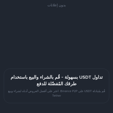
بدون إعلانات
تداول USDT بسهولة - قُم بالشراء والبيع باستخدام
طرقك المُفضّلة للدفع
قُم بمُبادلة USDT على Binance P2P. اعثر على أفضل العروض أدناه لشراء وبيع
Tether