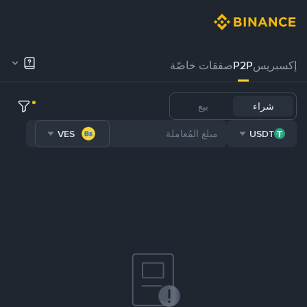
إكسبريس
P2P
صفقات خاصّة
شراء
بيع
VES
USDT