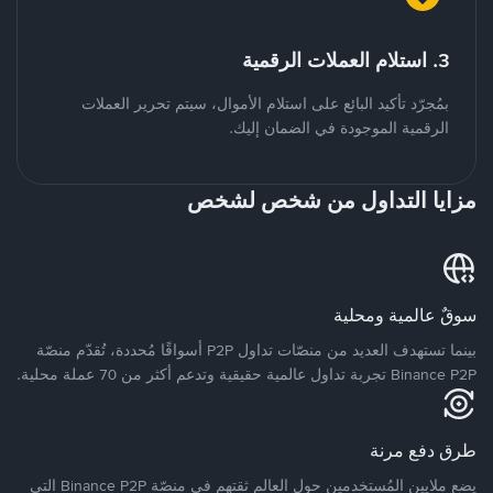
3. استلام العملات الرقمية
بمُجرّد تأكيد البائع على استلام الأموال، سيتم تحرير العملات
الرقمية الموجودة في الضمان إليك.
مزايا التداول من شخص لشخص
سوقٌ عالمية ومحلية
بينما تستهدف العديد من منصّات تداول P2P أسواقًا مُحددة، تُقدّم منصّة
Binance P2P تجربة تداول عالمية حقيقية وتدعم أكثر من 70 عملة محلية.
طرق دفع مرنة
يضع ملايين المُستخدمين حول العالم ثقتهم في منصّة Binance P2P التي