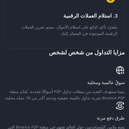
3. استلام العملات الرقمية
بمُجرّد تأكيد البائع على استلام الأموال، سيتم تحرير العملات
الرقمية الموجودة في الضمان إليك.
مزايا التداول من شخص لشخص
سوقٌ عالمية ومحلية
بينما تستهدف العديد من منصّات تداول P2P أسواقًا مُحددة، تُقدّم منصّة
Binance P2P تجربة تداول عالمية حقيقية وتدعم أكثر من 70 عملة محلية.
طرق دفع مرنة
يضع ملايين المُستخدمين حول العالم ثقتهم في منصّة Binance P2P التي