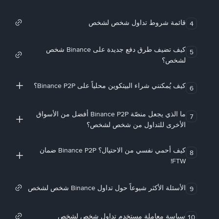
قائمة شروط تداول شخص لشخص
4
كيف تضيف طرق دفع جديدة على Binance شخص
5
لشخص؟
كيف يُمكنني شراء البيتكوين محلياً على Binance P2P؟
6
ما الذي يجعل منصّة Binance P2P أفضل من الأسواق
7
الأخرى للتداول من شخص لشخص؟
كيف أحمي نفسي من الاحتيال؟ Binance P2P ضمان
8
FTW!
الأسئلة الأكثر شيوعاً حول تداول Binance شخص لشخص
9
سياسة معاملة مستخدم تداول شخص لشخص
10