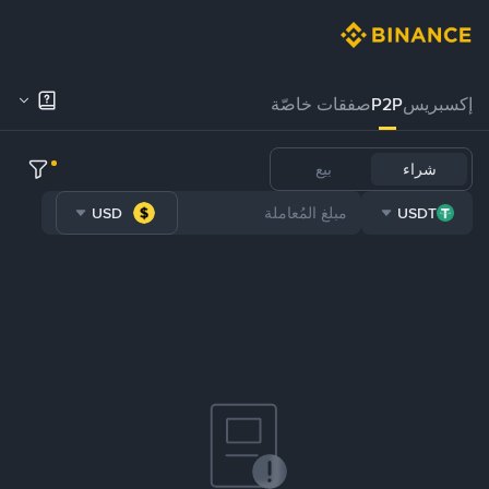
إكسبريس
P2P
صفقات خاصّة
شراء
بيع
USD
USDT