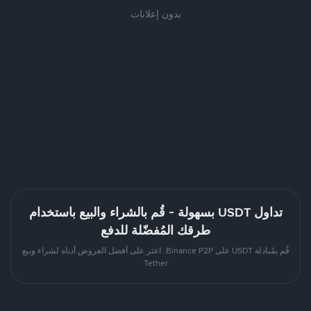
بدون إعلانات
تداول USDT بسهولة - قُم بالشراء والبيع باستخدام
طرقك المُفضّلة للدفع
قُم بمُبادلة USDT على Binance P2P. اعثر على أفضل العروض أدناه لشراء وبيع
Tether