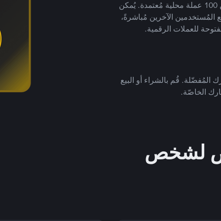
لتداول العملات الرقمية بأكثر من 800 طريقة دفع وأكثر من 100 عملة محلية مُعتمدة. يُمكن
 المُستخدمين الآخرين مُباشرةً،
فتوحة للعملات الرقمية.
 المُفضّلة. قُم بالشراء أو البيع
رك الخاصّة.
خص لشخص