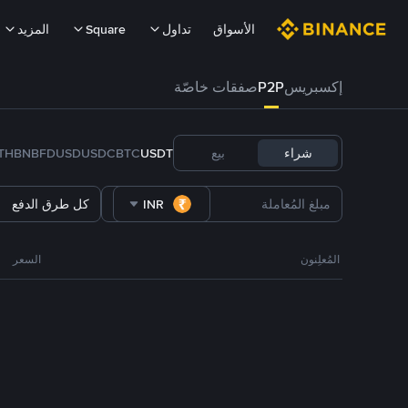
الأسواق
تداول
Square
المزيد
إكسبريس
P2P
صفقات خاصّة
شراء
بيع
USDT
BTC
USDC
FDUSD
BNB
TH
INR
كل طرق الدفع
المُعلِنون
السعر