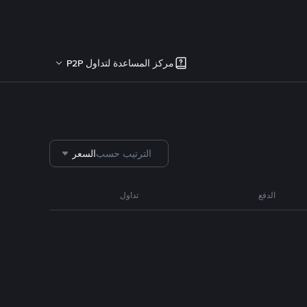
مركز المساعدة لتداول P2P
الترتيب حسب
السعر
الدفع
تداول