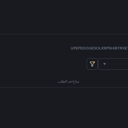
U
PEPE
DOGE
SOL
XRP
SHIB
TRX
E
متاح/حد الطلب