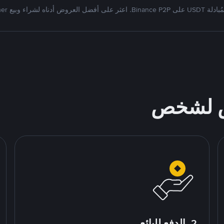
Bi. اعثر على أفضل العروض أدناه لشراء وبيع Tether
ص لشخص
2. الدفع للبائع