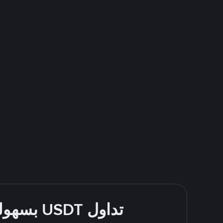
تداول USDT بسهولة - قُم بالشراء والبيع باستخدام طرقك المُفضّلة للدفع