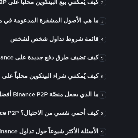
كيف يُمكنني بيع البيتكوين محلياً على Binance P2P؟
2
ما هي الأصول المشفرة المدعومة في
3
قائمة شروط تداول شخص لشخص
4
كيف تضيف طرق دفع جديدة على Binance شخص لشخص؟
5
كيف يُمكنني شراء البيتكوين محلياً على Binance P2P؟
6
ما الذي يجعل منصّة Binance P2P أفضل من الأسواق الأخرى للتداول من شخص لشخص؟
7
كيف أحمي نفسي من الاحتيال؟ Binance P2P ضمان FTW!
8
الأسئلة الأكثر شيوعاً حول تداول Binance شخص لشخص
9