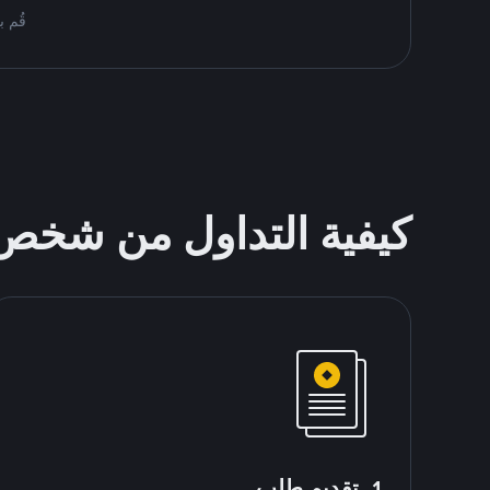
قُم بمُبادلة USDT على nance P2P
كيفية التداول من شخ
1. تقديم طلب