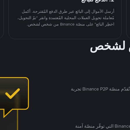
أرسل الأموال إلى البائع عبر طرق الدفع المُقترحة. أكمل
مُعاملة تحويل العملات المحلية المُعتمدة وانقر "تمّ التحويل،
اخطِر البائع" على منصّة Binance من شخص لشخص.
ص لشخص
بينما تستهدف العديد من منصّات تداول P2P أسواقًا مُحددة، تُقدّم منصّة Binance P2P تجربة
يضع ملايين المُستخدمين حول العالم ثقتهم في منصّة Binance P2P التي توفّر منصّة آمنة