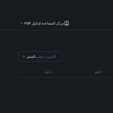
مركز المساعدة لتداول P2P
الترتيب حسب
السعر
الدفع
تداول