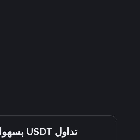
تداول USDT بسهولة - قُم بالشراء والبيع باستخدام طرقك المُفضّلة للدفع