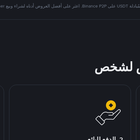
Bi. اعثر على أفضل العروض أدناه لشراء وبيع Tether
ص لشخص
2. الدفع للبائع