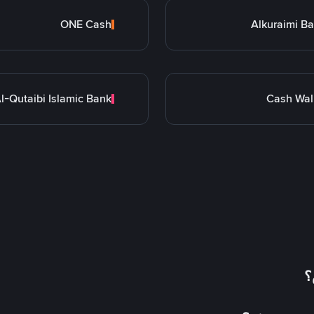
ONE Cash
Alkuraimi B
l-Qutaibi Islamic Bank
Cash Wal
؟