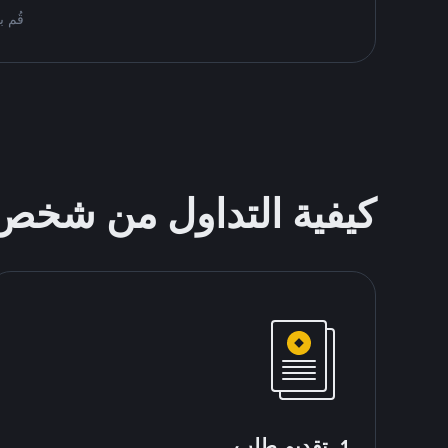
قُم بمُبادلة USDT على nance P2P
كيفية التداول من شخ
1. تقديم طلب