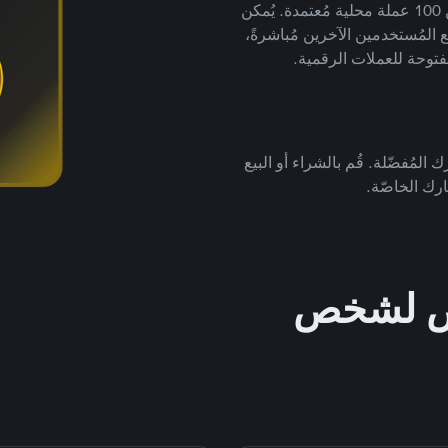
لتداول العملات الرقمية بأكثر من 800 طريقة دفع وأكثر من 100 عملة محلية مُعتمدة. يُمكن
 المُستخدمين الآخرين مُباشرةً،
فتوحة للعملات الرقمية.
 المُفضّلة. قُم بالشراء أو البيع
رك الخاصّة.
خص لشخص