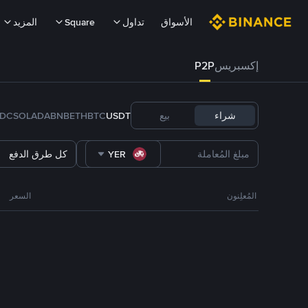
الأسواق
تداول
Square
المزيد
إكسبريس
P2P
شراء
بيع
USDT
BTC
ETH
BNB
ADA
SOL
DC
YER
كل طرق الدفع
المُعلِنون
السعر