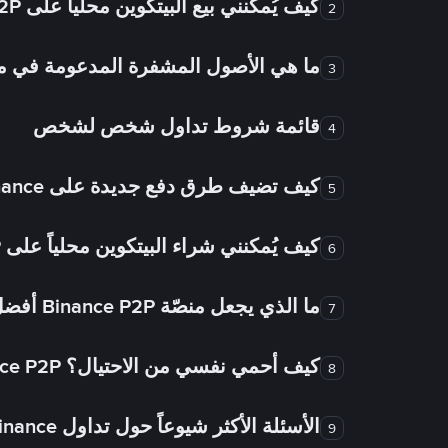
كيف يُمكنني بيع البيتكوين محلياً على Binance P2P؟
2
ما هي الأصول المشفرة المدعومة في
3
قائمة شروط تداول شخص لشخص
4
كيف تضيف طرق دفع جديدة على Binance شخص لشخص؟
5
كيف يُمكنني شراء البيتكوين محلياً على Binance P2P؟
6
ما الذي يجعل منصّة Binance P2P أفضل من الأسواق الأخرى للتداول من شخص لشخص؟
7
كيف أحمي نفسي من الاحتيال؟ Binance P2P ضمان FTW!
8
الأسئلة الأكثر شيوعاً حول تداول Binance شخص لشخص
9