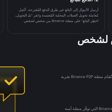
أرسل الأموال إلى البائع عبر طرق الدفع المُقترحة. أكمل
مُعاملة تحويل العملات المحلية المُعتمدة وانقر "تمّ التحويل،
اخطِر البائع" على منصّة Binance من شخص لشخص.
ص لشخص
بينما تستهدف العديد من منصّات تداول P2P أسواقًا مُحددة، تُقدّم منصّة Binance P2P تجربة
يضع ملايين المُستخدمين حول العالم ثقتهم في منصّة Binance P2P التي توفّر منصّة آمنة