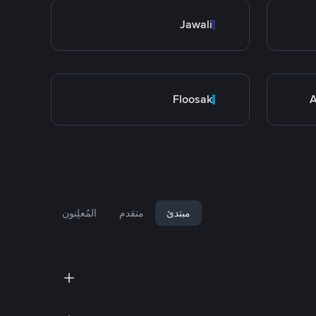
Jawali
Floosak
A
مبتدئ
متقدم
المُعلِنون