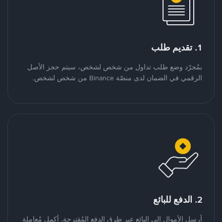
1. تقديم طلب
بمُجرّد وضع طلب تداول من شخص لشخص، سيتم حجز الأصل
الرقمي في الضمان لدى منصّة Binance من شخص لشخص.
2. الدفع للبائع
أرسل الأموال إلى البائع عبر طرق الدفع المُقترحة. أكمل مُعاملة