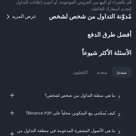
قُم بالشراء أو البيع من العروض الموجودة، أو أنشِئ إعلانات التداول
لتحديد أسعارك الخاصّة.
مُدوّنة التداول من شخص لشخص
عرض المزيد
أفضل طرق الدفع
الأسئلة الأكثر شيوعاً
مبتدئ
متقدم
المُعلِنون
ما هي منصّة التداول من شخص لشخص؟
1
كيف يُمكنني بيع البيتكوين محلياً على Binance P2P؟
2
ما هي الأصول المشفرة المدعومة في منطقة التداول من
3