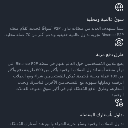
سوقٌ عالمية ومحلية
بينما تستهدف العديد من منصّات تداول P2P أسواقًا مُحددة، تُقدّم منصّة
Binance P2P تجربة تداول عالمية حقيقية وتدعم أكثر من 70 عملة محلية.
طرق دفع مرنة
يضع ملايين المُستخدمين حول العالم ثقتهم في منصّة Binance P2P التي
توفّر منصّة آمنة لتداول العملات الرقمية بأكثر من 800 طريقة دفع وأكثر
من 100 عملة محلية مُعتمدة. يُمكن للمُستخدمين شراء وبيع العملات
الرقمية وتداولها بسهولة مع المُستخدمين الآخرين مُباشرةً، وتحديد
أسعارهم وطرق الدفع المُفضّلة لهم في أكبر سوقٍ مفتوحة للعملات
الرقمية.
تداول بأسعارك المفضلة
تداول العملات الرقمية وتمتّع بحرية الشراء والبيع عند أسعارك المُفضّلة.