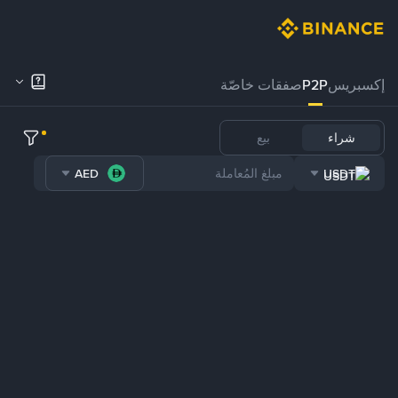
إكسبريس
P2P
صفقات خاصّة
شراء
بيع
AED
USDT