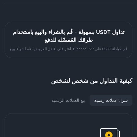
تداول USDT بسهولة - قُم بالشراء والبيع باستخدام
طرقك المُفضّلة للدفع
قُم بمُبادلة USDT على Binance P2P. اعثر على أفضل العروض أدناه لشراء وبيع
كيفية التداول من شخص لشخص
شراء عملات رقمية
بيع العملات الرقمية