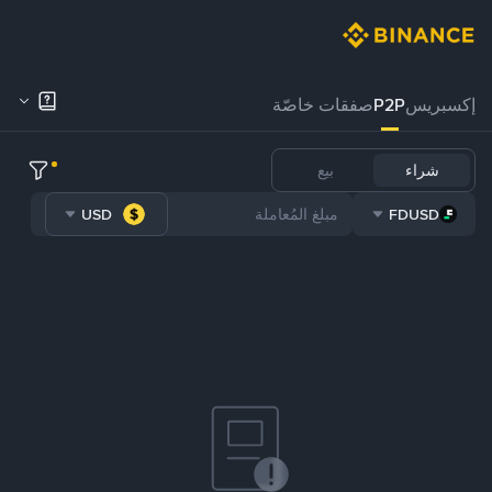
إكسبريس
P2P
صفقات خاصّة
شراء
بيع
USD
FDUSD