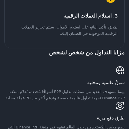
3. استلام العملات الرقمية
بمُجرّد تأكيد البائع على استلام الأموال، سيتم تحرير العملات
الرقمية الموجودة في الضمان إليك.
مزايا التداول من شخص لشخص
سوقٌ عالمية ومحلية
بينما تستهدف العديد من منصّات تداول P2P أسواقًا مُحددة، تُقدّم منصّة
Binance P2P تجربة تداول عالمية حقيقية وتدعم أكثر من 70 عملة محلية.
طرق دفع مرنة
يضع ملايين المُستخدمين حول العالم ثقتهم في منصّة Binance P2P التي