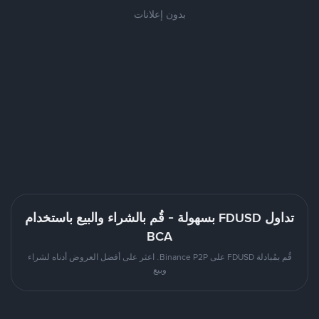
بدون إعلانات
تداول FDUSD بسهولة - قُم بالشراء والبيع باستخدام
BCA
قُم بمُبادلة FDUSD على Binance P2P. اعثر على أفضل العروض أدناه لشراء
وبيع