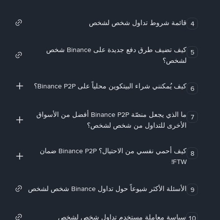
قائمة شروط تداول شخص لشخص
4
كيف تضيف طرق دفع جديدة على Binance شخص
5
لشخص؟
كيف يُمكنني شراء البيتكوين محلياً على Binance P2P؟
6
ما الذي يجعل منصّة Binance P2P أفضل من الأسواق
7
الأخرى للتداول من شخص لشخص؟
كيف أحمي نفسي من الاحتيال؟ Binance P2P ضمان
8
FTW!
الأسئلة الأكثر شيوعاً حول تداول Binance شخص لشخص
9
سياسة معاملة مستخدم تداول شخص لشخص
10