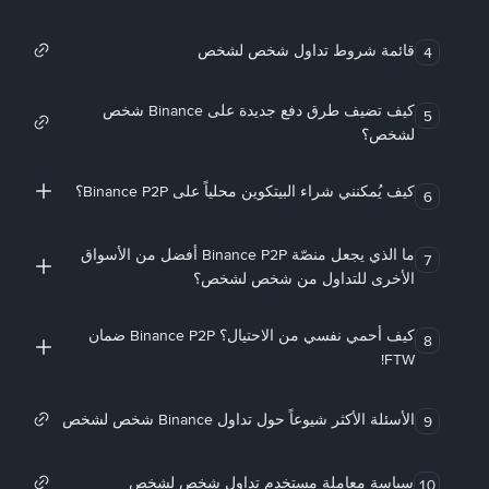
قائمة شروط تداول شخص لشخص
4
كيف تضيف طرق دفع جديدة على Binance شخص
5
لشخص؟
كيف يُمكنني شراء البيتكوين محلياً على Binance P2P؟
6
ما الذي يجعل منصّة Binance P2P أفضل من الأسواق
7
الأخرى للتداول من شخص لشخص؟
كيف أحمي نفسي من الاحتيال؟ Binance P2P ضمان
8
FTW!
الأسئلة الأكثر شيوعاً حول تداول Binance شخص لشخص
9
سياسة معاملة مستخدم تداول شخص لشخص
10