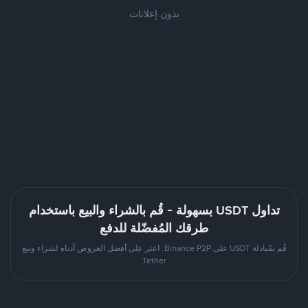
بدون إعلانات
تداول USDT بسهولة - قُم بالشراء والبيع باستخدام
طرقك المُفضّلة للدفع
قُم بمُبادلة USDT على Binance P2P. اعثر على أفضل العروض أدناه لشراء وبيع
Tether