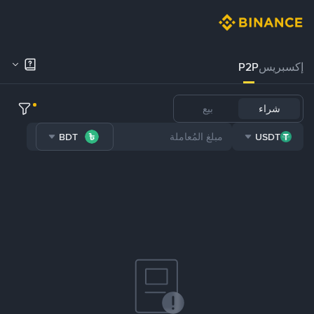
إكسبريس
P2P
شراء
بيع
BDT
USDT