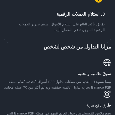
3. استلام العملات الرقمية
بمُجرّد تأكيد البائع على استلام الأموال، سيتم تحرير العملات
الرقمية الموجودة في الضمان إليك.
مزايا التداول من شخص لشخص
سوقٌ عالمية ومحلية
بينما تستهدف العديد من منصّات تداول P2P أسواقًا مُحددة، تُقدّم منصّة
Binance P2P تجربة تداول عالمية حقيقية وتدعم أكثر من 70 عملة محلية.
طرق دفع مرنة
يضع ملايين المُستخدمين حول العالم ثقتهم في منصّة Binance P2P التي