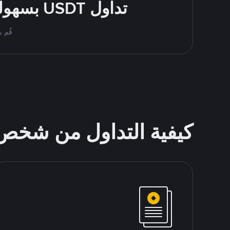
تداول USDT بسهولة - قُم بالشراء والبيع باستخدام طرقك المُفضّلة للدفع
قُم بمُبادلة USDT على nance P2P
كيفية التداول من شخ