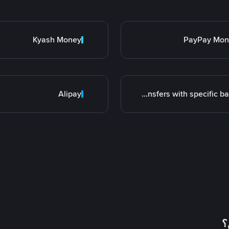
Kyash Money
PayPay Mon
Alipay
Transfers with specific bank
؟