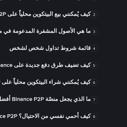
كيف يُمكنني بيع البيتكوين محلياً على Binance P2P؟
2
ما هي الأصول المشفرة المدعومة في
3
قائمة شروط تداول شخص لشخص
4
كيف تضيف طرق دفع جديدة على Binance شخص لشخص؟
5
كيف يُمكنني شراء البيتكوين محلياً على Binance P2P؟
6
ما الذي يجعل منصّة Binance P2P أفضل من الأسواق الأخرى للتداول من شخص لشخص؟
7
كيف أحمي نفسي من الاحتيال؟ Binance P2P ضمان FTW!
8