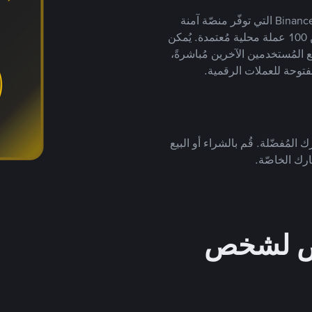
يضع ملايين المُستخدمين حول العالم ثقتهم في منصّة Binance P2P التي توفّر منصّة آمنة
لتداول العملات الرقمية بأكثر من 800 طريقة دفع وأكثر من 100 عملة محلية مُعتمدة. يُمكن
 المُستخدمين الآخرين مُباشرةً،
فتوحة للعملات الرقمية.
 المُفضّلة. قُم بالشراء أو البيع
رك الخاصّة.
خص لشخص