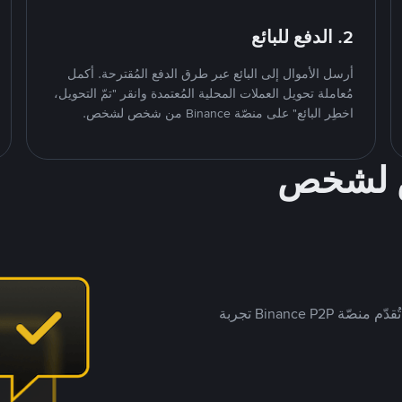
2. الدفع للبائع
أرسل الأموال إلى البائع عبر طرق الدفع المُقترحة. أكمل
مُعاملة تحويل العملات المحلية المُعتمدة وانقر "تمّ التحويل،
اخطِر البائع" على منصّة Binance من شخص لشخص.
ص لشخص
بينما تستهدف العديد من منصّات تداول P2P أسواقًا مُحددة، تُقدّم منصّة Binance P2P تجربة