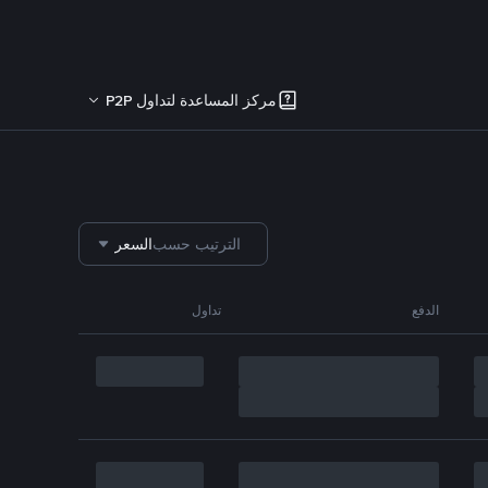
مركز المساعدة لتداول P2P
الترتيب حسب
السعر
الدفع
تداول