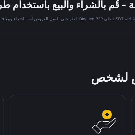
Bi. اعثر على أفضل العروض أدناه لشراء وبيع Tether
ص لشخص