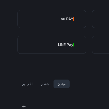
au PAY
LINE Pay
مبتدئ
متقدم
المُعلِنون