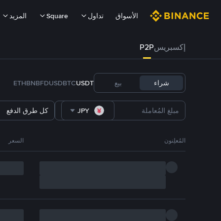
الأسواق
تداول
Square
المزيد
إكسبريس
P2P
شراء
بيع
USDT
BTC
FDUSD
BNB
ETH
JPY
كل طرق الدفع
المُعلِنون
السعر