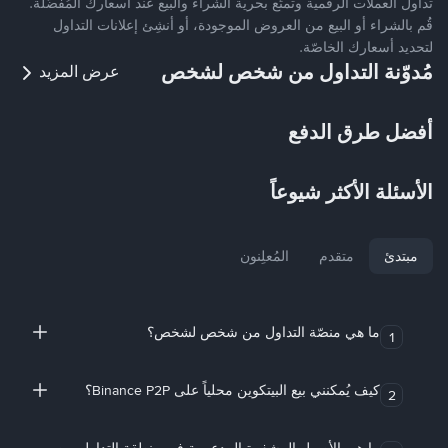
تداول العملات الرقمية وتمتّع بحرية الشراء والبيع عند أسعارك المُفضّلة.
قُم بالشراء أو البيع من العروض الموجودة، أو أنشِئ إعلانات التداول
لتحديد أسعارك الخاصّة.
مُدوّنة التداول من شخص لشخص
عرض المزيد
أفضل طرق الدفع
الأسئلة الأكثر شيوعاً
مبتدئ
متقدم
المُعلِنون
ما هي منصّة التداول من شخص لشخص؟
1
كيف يُمكنني بيع البيتكوين محلياً على Binance P2P؟
2