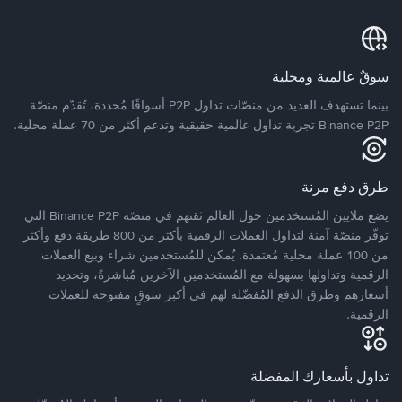
سوقٌ عالمية ومحلية
بينما تستهدف العديد من منصّات تداول P2P أسواقًا مُحددة، تُقدّم منصّة
Binance P2P تجربة تداول عالمية حقيقية وتدعم أكثر من 70 عملة محلية.
طرق دفع مرنة
يضع ملايين المُستخدمين حول العالم ثقتهم في منصّة Binance P2P التي
توفّر منصّة آمنة لتداول العملات الرقمية بأكثر من 800 طريقة دفع وأكثر
من 100 عملة محلية مُعتمدة. يُمكن للمُستخدمين شراء وبيع العملات
الرقمية وتداولها بسهولة مع المُستخدمين الآخرين مُباشرةً، وتحديد
أسعارهم وطرق الدفع المُفضّلة لهم في أكبر سوقٍ مفتوحة للعملات
الرقمية.
تداول بأسعارك المفضلة