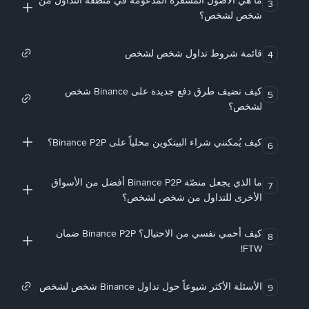
ما هي الأصول المشفرة المدعومة في منطقة التداول من
3
شخص لشخص؟
قائمة شروط تداول شخص لشخص
4
كيف تضيف طرق دفع جديدة على Binance شخص
5
لشخص؟
كيف يُمكنني شراء البيتكوين محلياً على Binance P2P؟
6
ما الذي يجعل منصّة Binance P2P أفضل من الأسواق
7
الأخرى للتداول من شخص لشخص؟
كيف أحمي نفسي من الاحتيال؟ Binance P2P ضمان
8
FTW!
الأسئلة الأكثر شيوعاً حول تداول Binance شخص لشخص
9