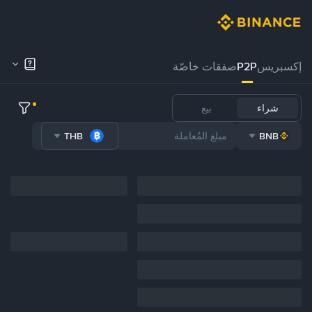
إكسبريس
P2P
صفقات خاصّة
شراء
بيع
THB
BNB