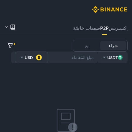
إكسبريس
P2P
صفقات خاصّة
شراء
بيع
USD
USDT