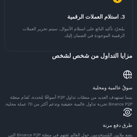
3. استلام العملات الرقمية
بمُجرّد تأكيد البائع على استلام الأموال، سيتم تحرير العملات
الرقمية الموجودة في الضمان إليك.
مزايا التداول من شخص لشخص
سوقٌ عالمية ومحلية
بينما تستهدف العديد من منصّات تداول P2P أسواقًا مُحددة، تُقدّم منصّة
Binance P2P تجربة تداول عالمية حقيقية وتدعم أكثر من 70 عملة محلية.
طرق دفع مرنة
يضع ملايين المُستخدمين حول العالم ثقتهم في منصّة Binance P2P التي