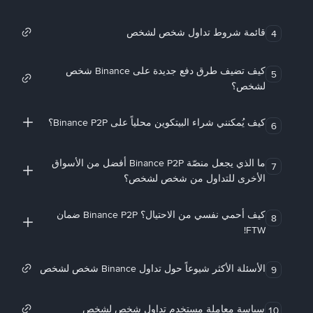
قائمة شروط تداول شخص لشخص
4
كيف تضيف طرق دفع جديدة على Binance شخص
5
لشخص؟
كيف يُمكنني شراء البيتكوين محلياً على Binance P2P؟
6
ما الذي يجعل منصّة Binance P2P أفضل من الأسواق
7
الأخرى للتداول من شخص لشخص؟
كيف أحمي نفسي من الاحتيال؟ Binance P2P ضمان
8
FTW!
الأسئلة الأكثر شيوعاً حول تداول Binance شخص لشخص
9
سياسة معاملة مستخدم تداول شخص لشخص
10