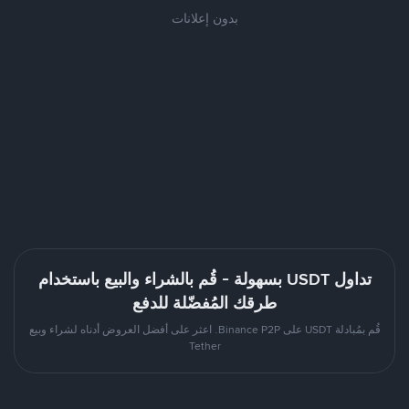
بدون إعلانات
تداول USDT بسهولة - قُم بالشراء والبيع باستخدام
طرقك المُفضّلة للدفع
قُم بمُبادلة USDT على Binance P2P. اعثر على أفضل العروض أدناه لشراء وبيع
Tether