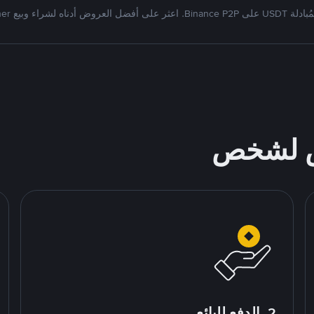
Bi. اعثر على أفضل العروض أدناه لشراء وبيع Tether
ص لشخص
2. الدفع للبائع