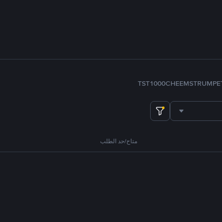
TST
1000CHEEMS
TRUMP
E
متاح/حد الطلب