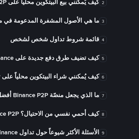
كيف يُمكنني بيع البيتكوين محلياً على Binance P2P؟
2
ما هي الأصول المشفرة المدعومة في
3
قائمة شروط تداول شخص لشخص
4
كيف تضيف طرق دفع جديدة على Binance شخص لشخص؟
5
كيف يُمكنني شراء البيتكوين محلياً على Binance P2P؟
6
ما الذي يجعل منصّة Binance P2P أفضل من الأسواق الأخرى للتداول من شخص لشخص؟
7
كيف أحمي نفسي من الاحتيال؟ Binance P2P ضمان FTW!
8
الأسئلة الأكثر شيوعاً حول تداول Binance شخص لشخص
9