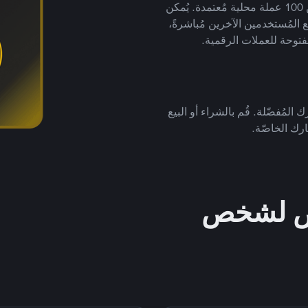
لتداول العملات الرقمية بأكثر من 800 طريقة دفع وأكثر من 100 عملة محلية مُعتمدة. يُمكن
 المُستخدمين الآخرين مُباشرةً،
فتوحة للعملات الرقمية.
 المُفضّلة. قُم بالشراء أو البيع
رك الخاصّة.
خص لشخص