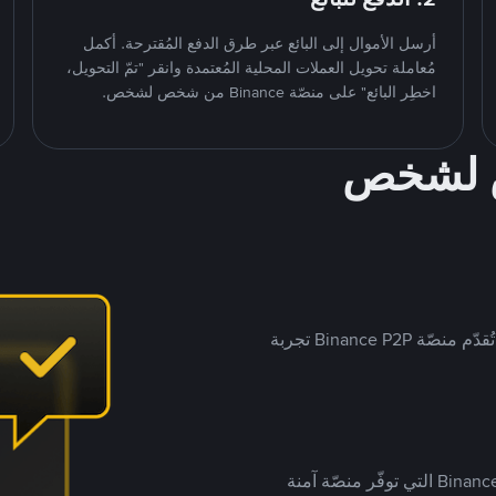
أرسل الأموال إلى البائع عبر طرق الدفع المُقترحة. أكمل
مُعاملة تحويل العملات المحلية المُعتمدة وانقر "تمّ التحويل،
اخطِر البائع" على منصّة Binance من شخص لشخص.
ص لشخص
بينما تستهدف العديد من منصّات تداول P2P أسواقًا مُحددة، تُقدّم منصّة Binance P2P تجربة
يضع ملايين المُستخدمين حول العالم ثقتهم في منصّة Binance P2P التي توفّر منصّة آمنة