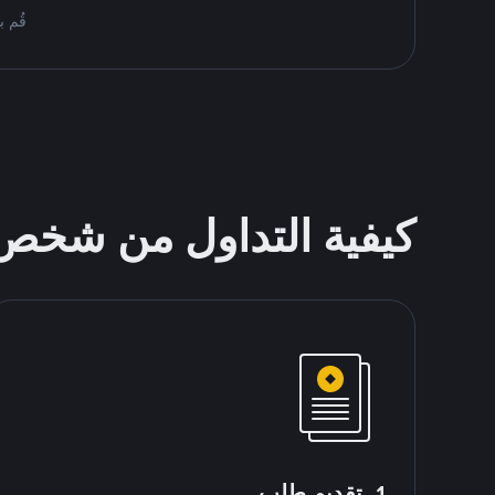
قُم بمُبادلة USDT على nance P2P
كيفية التداول من شخ
1. تقديم طلب