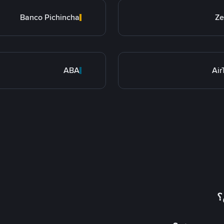
Banco Pichincha
Ze
ABA
Ai
؟