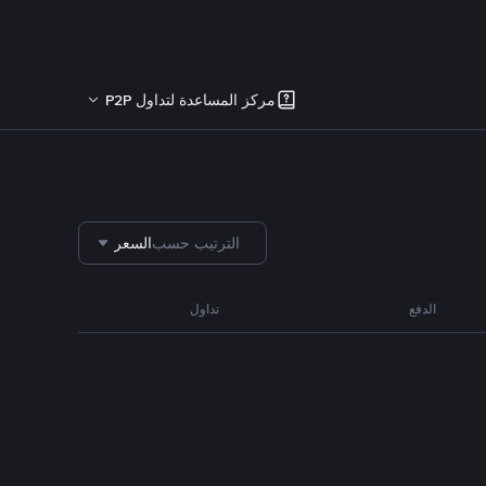
مركز المساعدة لتداول P2P
الترتيب حسب
السعر
الدفع
تداول