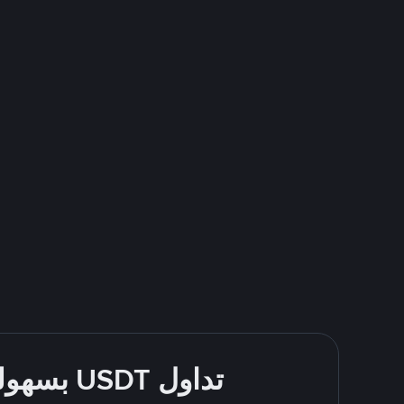
تداول USDT بسهولة - قُم بالشراء والبيع باستخدام طرقك المُفضّلة للدفع