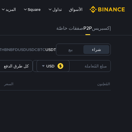
الأسواق
تداول
Square
المزيد
إكسبريس
P2P
صفقات خاصّة
شراء
بيع
USDT
BTC
USDC
FDUSD
BNB
TH
USD
كل طرق الدفع
المُعلِنون
السعر