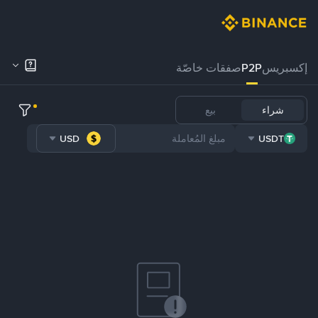
إكسبريس
P2P
صفقات خاصّة
شراء
بيع
USD
USDT