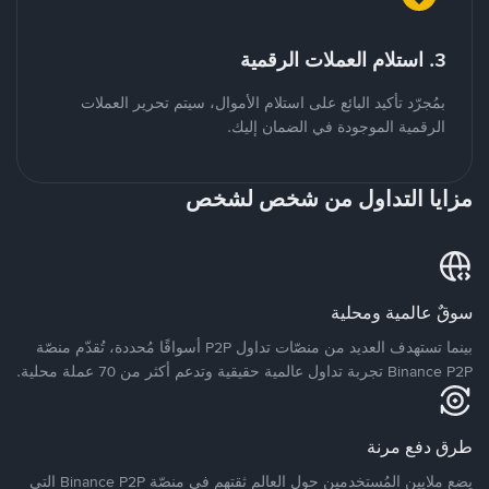
3. استلام العملات الرقمية
بمُجرّد تأكيد البائع على استلام الأموال، سيتم تحرير العملات
الرقمية الموجودة في الضمان إليك.
مزايا التداول من شخص لشخص
سوقٌ عالمية ومحلية
بينما تستهدف العديد من منصّات تداول P2P أسواقًا مُحددة، تُقدّم منصّة
Binance P2P تجربة تداول عالمية حقيقية وتدعم أكثر من 70 عملة محلية.
طرق دفع مرنة
يضع ملايين المُستخدمين حول العالم ثقتهم في منصّة Binance P2P التي