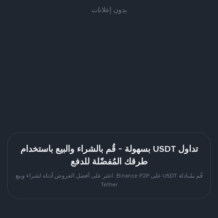
بدون إعلانات
تداول USDT بسهولة - قُم بالشراء والبيع باستخدام
طرقك المُفضّلة للدفع
قُم بمُبادلة USDT على Binance P2P. اعثر على أفضل العروض أدناه لشراء وبيع
Tether