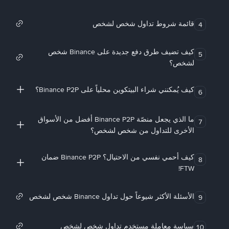
قائمة شروط تداول شخص لشخص
4
كيف تضيف طرق دفع جديدة على Binance شخص
5
لشخص؟
كيف يُمكنني شراء البيتكوين محلياً على Binance P2P؟
6
ما الذي يجعل منصّة Binance P2P أفضل من الأسواق
7
الأخرى للتداول من شخص لشخص؟
كيف أحمي نفسي من الاحتيال؟ Binance P2P ضمان
8
FTW!
الأسئلة الأكثر شيوعاً حول تداول Binance شخص لشخص
9
سياسة معاملة مستخدم تداول شخص لشخص
10