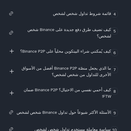
قائمة شروط تداول شخص لشخص
4
كيف تضيف طرق دفع جديدة على Binance شخص
5
لشخص؟
كيف يُمكنني شراء البيتكوين محلياً على Binance P2P؟
6
ما الذي يجعل منصّة Binance P2P أفضل من الأسواق
7
الأخرى للتداول من شخص لشخص؟
كيف أحمي نفسي من الاحتيال؟ Binance P2P ضمان
8
FTW!
الأسئلة الأكثر شيوعاً حول تداول Binance شخص لشخص
9
سياسة معاملة مستخدم تداول شخص لشخص
10