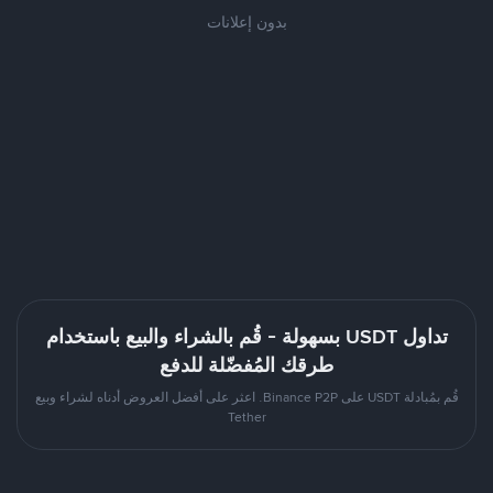
بدون إعلانات
تداول USDT بسهولة - قُم بالشراء والبيع باستخدام
طرقك المُفضّلة للدفع
قُم بمُبادلة USDT على Binance P2P. اعثر على أفضل العروض أدناه لشراء وبيع
Tether