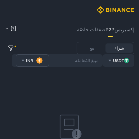
إكسبريس
P2P
صفقات خاصّة
شراء
بيع
INR
USDT