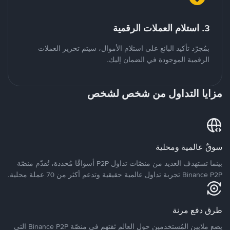
3. استلام العملات الرقمية
بمُجرّد تأكيد البائع على استلام الأموال، سيتم تحرير العملات
الرقمية الموجودة في الضمان إليك.
مزايا التداول من شخص لشخص
سوقٌ عالمية ومحلية
بينما تستهدف العديد من منصّات تداول P2P أسواقًا مُحددة، تُقدّم منصّة
Binance P2P تجربة تداول عالمية حقيقية وتدعم أكثر من 70 عملة محلية.
طرق دفع مرنة
يضع ملايين المُستخدمين حول العالم ثقتهم في منصّة Binance P2P التي