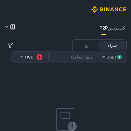
إكسبريس
P2P
شراء
بيع
TWD
USDT