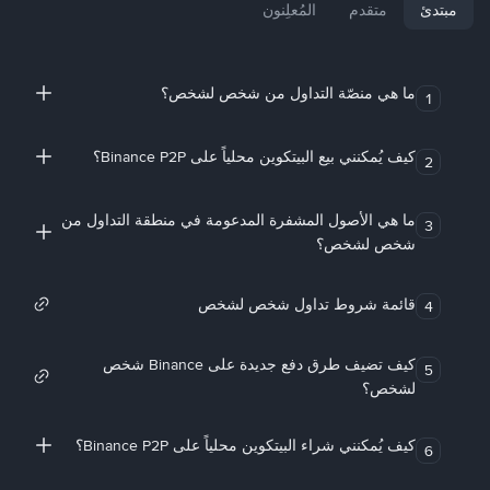
مبتدئ
متقدم
المُعلِنون
ما هي منصّة التداول من شخص لشخص؟
1
كيف يُمكنني بيع البيتكوين محلياً على Binance P2P؟
2
ما هي الأصول المشفرة المدعومة في منطقة التداول من
3
شخص لشخص؟
قائمة شروط تداول شخص لشخص
4
كيف تضيف طرق دفع جديدة على Binance شخص
5
لشخص؟
كيف يُمكنني شراء البيتكوين محلياً على Binance P2P؟
6