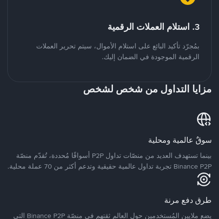
3. استلام العملات الرقمية
بمُجرّد تأكيد البائع على استلام الأموال، سيتم تحرير العملات
الرقمية الموجودة في الضمان إليك.
مزايا التداول من شخص لشخص
سوقٌ عالمية ومحلية
بينما تستهدف العديد من منصّات تداول P2P أسواقًا مُحددة، تُقدّم منصّة
Binance P2P تجربة تداول عالمية حقيقية وتدعم أكثر من 70 عملة محلية.
طرق دفع مرنة
يضع ملايين المُستخدمين حول العالم ثقتهم في منصّة Binance P2P التي