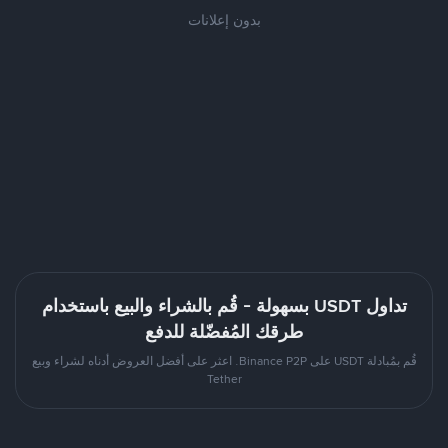
بدون إعلانات
تداول USDT بسهولة - قُم بالشراء والبيع باستخدام
طرقك المُفضّلة للدفع
قُم بمُبادلة USDT على Binance P2P. اعثر على أفضل العروض أدناه لشراء وبيع
Tether