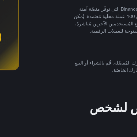
يضع ملايين المُستخدمين حول العالم ثقتهم في منصّة Binance P2P التي توفّر منصّة آمنة
لتداول العملات الرقمية بأكثر من 800 طريقة دفع وأكثر من 100 عملة محلية مُعتمدة. يُمكن
 المُستخدمين الآخرين مُباشرةً،
فتوحة للعملات الرقمية.
 المُفضّلة. قُم بالشراء أو البيع
رك الخاصّة.
خص لشخص