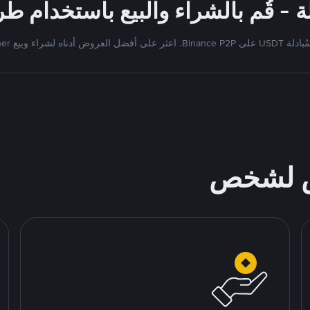
Bi. اعثر على أفضل العروض أدناه لشراء وبيع Tether
ص لشخص