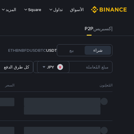
الأسواق
تداول
Square
المزيد
إكسبريس
P2P
شراء
بيع
USDT
BTC
FDUSD
BNB
ETH
JPY
كل طرق الدفع
المُعلِنون
السعر