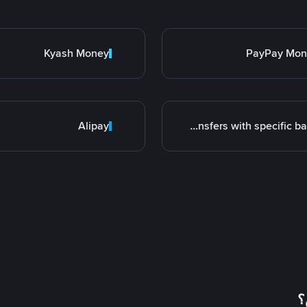
Kyash Money
PayPay Mon
Alipay
Transfers with specific bank
؟