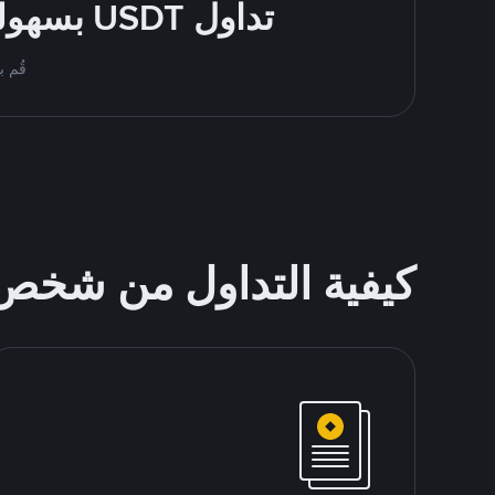
تداول USDT بسهولة - قُم بالشراء والبيع باستخدام طرقك المُفضّلة للدفع
قُم بمُبادلة USDT على nance P2P
كيفية التداول من شخ