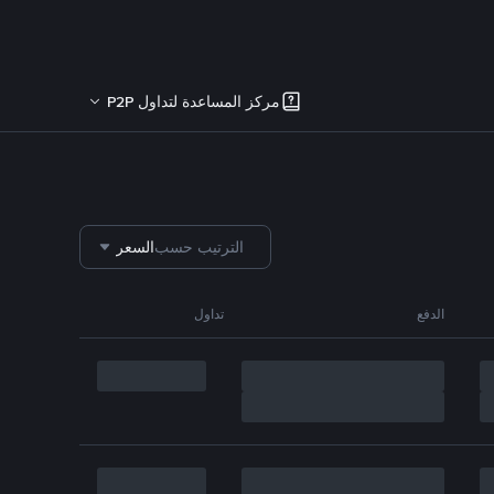
مركز المساعدة لتداول P2P
الترتيب حسب
السعر
الدفع
تداول