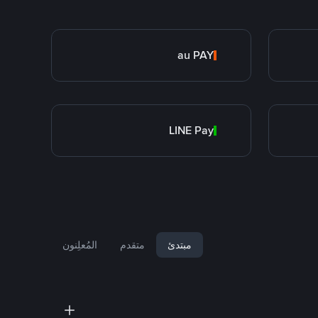
au PAY
LINE Pay
مبتدئ
متقدم
المُعلِنون