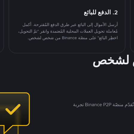
2. الدفع للبائع
أرسل الأموال إلى البائع عبر طرق الدفع المُقترحة. أكمل
مُعاملة تحويل العملات المحلية المُعتمدة وانقر "تمّ التحويل،
اخطِر البائع" على منصّة Binance من شخص لشخص.
ص لشخص
بينما تستهدف العديد من منصّات تداول P2P أسواقًا مُحددة، تُقدّم منصّة Binance P2P تجربة