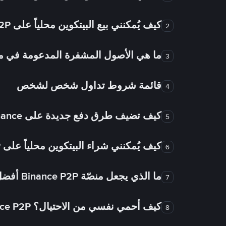
كيف يُمكنني بيع البيتكوين محلياً على Binance P2P؟
2
ما هي الأصول المشفرة المدعومة في
3
قائمة شروط تداول شخص لشخص
4
كيف تضيف طرق دفع جديدة على Binance شخص لشخص؟
5
كيف يُمكنني شراء البيتكوين محلياً على Binance P2P؟
6
ما الذي يجعل منصّة Binance P2P أفضل من الأسواق الأخرى للتداول من شخص لشخص؟
7
كيف أحمي نفسي من الاحتيال؟ Binance P2P ضمان FTW!
8