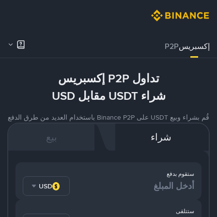
إكسبريس
P2P
تداول P2P إكسبريس
شراء USDT مقابل USD
قُم بشراء وبيع USDT على Binance P2P باستخدام العديد من طرق الدفع
شراء
بيع
ستقوم بدفع
USD
ستتلقى