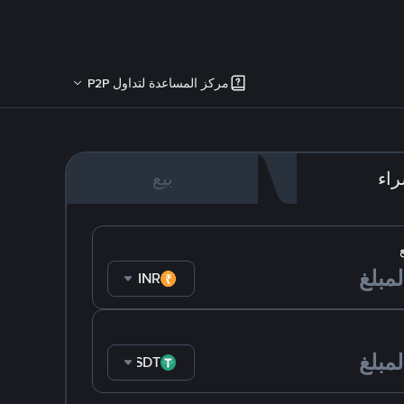
مركز المساعدة لتداول P2P
اء
بيع
INR
USDT