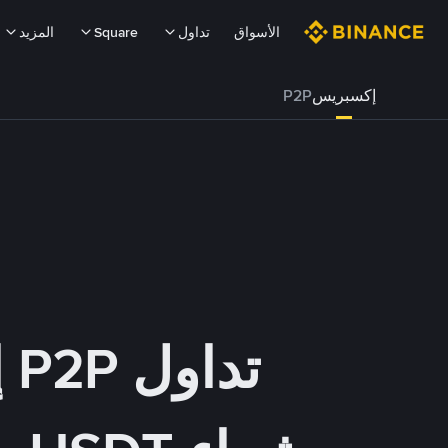
الأسواق
تداول
Square
المزيد
إكسبريس
P2P
تداول P2P إكسبريس