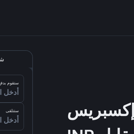
شر
ستقوم بدفع
ستتلقى