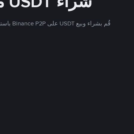
شراء USDT مقابل INR
قُم بشراء وبيع USDT على Binance P2P باستخدام العديد من طرق الدفع