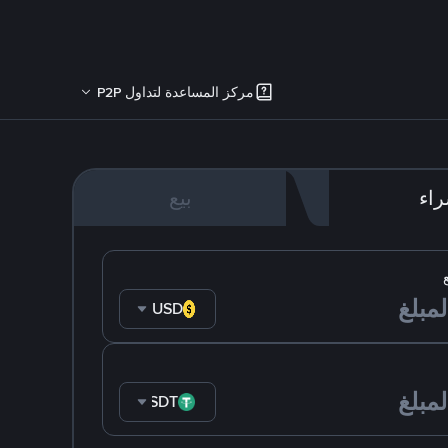
مركز المساعدة لتداول P2P
اء
بيع
USD
USDT