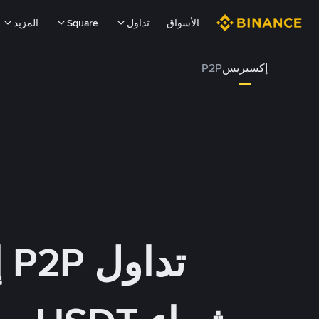
الأسواق
تداول
Square
المزيد
إكسبريس
P2P
تداول P2P إكسبريس