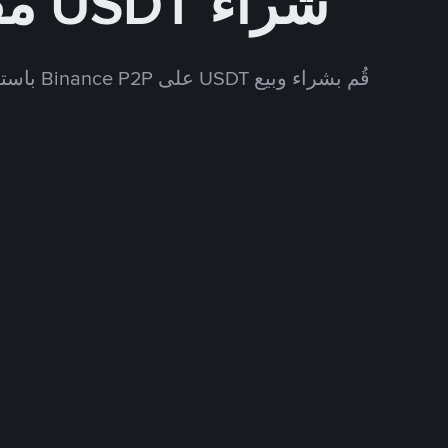
شراء USDT مقابل USD
قُم بشراء وبيع USDT على Binance P2P باستخدام العديد من طرق الدفع