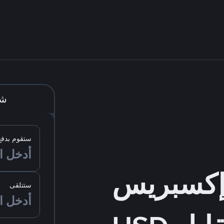
شر
ستقوم بدفع
ستتلقى