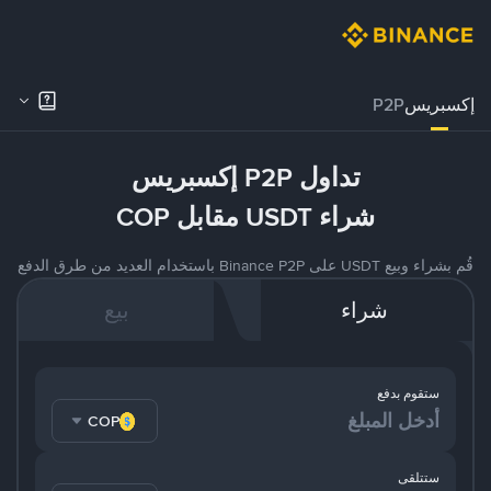
إكسبريس
P2P
تداول P2P إكسبريس
شراء USDT مقابل COP
قُم بشراء وبيع USDT على Binance P2P باستخدام العديد من طرق الدفع
شراء
بيع
ستقوم بدفع
COP
ستتلقى