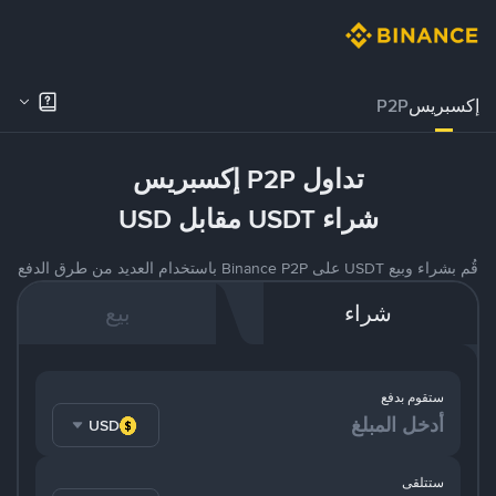
إكسبريس
P2P
تداول P2P إكسبريس
شراء USDT مقابل USD
قُم بشراء وبيع USDT على Binance P2P باستخدام العديد من طرق الدفع
شراء
بيع
ستقوم بدفع
USD
ستتلقى