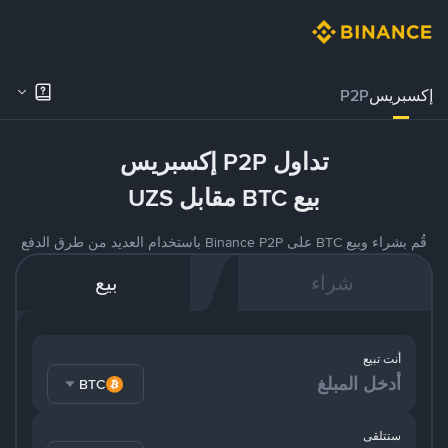
إكسبريس
P2P
تداول P2P إكسبريس
بيع BTC مقابل UZS
قُم بشراء وبيع BTC على Binance P2P باستخدام العديد من طرق الدفع
شراء
بيع
أنت تبيع
BTC
ستتلقى