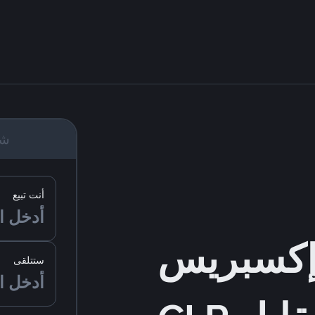
شر
أنت تبيع
ستتلقى