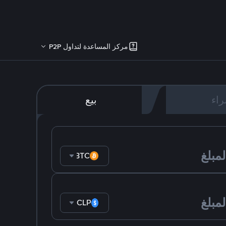
مركز المساعدة لتداول P2P
اء
بيع
BTC
CLP