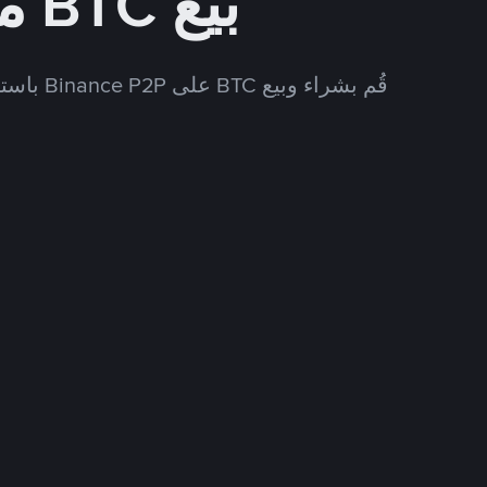
بيع BTC مقابل CLP
قُم بشراء وبيع BTC على Binance P2P باستخدام العديد من طرق الدفع