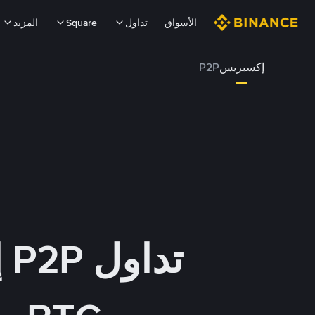
الأسواق
تداول
Square
المزيد
إكسبريس
P2P
تداول P2P إكسبريس