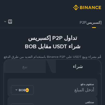
إكسبريس
P2P
تداول P2P إكسبريس
شراء USDT مقابل BOB
قُم بشراء وبيع USDT على Binance P2P باستخدام العديد من طرق الدفع
شراء
بيع
ستقوم بدفع
BOB
ستتلقى