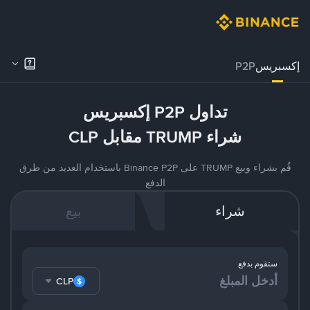
إكسبريس
P2P
تداول P2P إكسبريس
شراء TRUMP مقابل CLP
قُم بشراء وبيع TRUMP على Binance P2P باستخدام العديد من طرق
الدفع
شراء
بيع
ستقوم بدفع
CLP