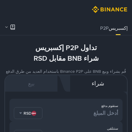
إكسبريس
P2P
تداول P2P إكسبريس
شراء BNB مقابل RSD
قُم بشراء وبيع BNB على Binance P2P باستخدام العديد من طرق الدفع
شراء
بيع
ستقوم بدفع
RSD
ستتلقى