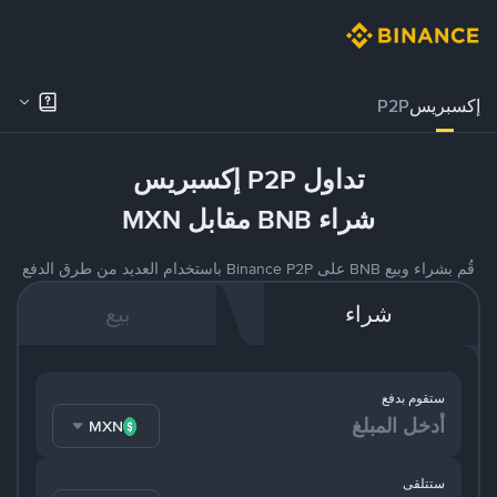
إكسبريس
P2P
تداول P2P إكسبريس
شراء BNB مقابل MXN
قُم بشراء وبيع BNB على Binance P2P باستخدام العديد من طرق الدفع
شراء
بيع
ستقوم بدفع
MXN
ستتلقى