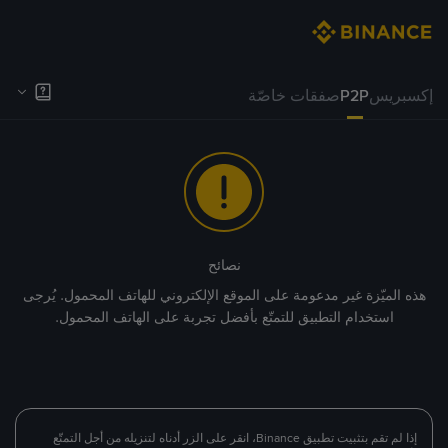
إكسبريس
P2P
صفقات خاصّة
نصائح
هذه الميّزة غير مدعومة على الموقع الإلكتروني للهاتف المحمول. يُرجى
استخدام التطبيق للتمتّع بأفضل تجربة على الهاتف المحمول.
إذا لم تقم بتثبيت تطبيق Binance، انقر على الزر أدناه لتنزيله من أجل التمتّع