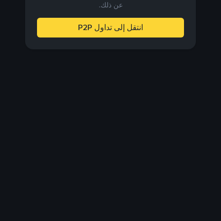
عن ذلك.
انتقل إلى تداول P2P