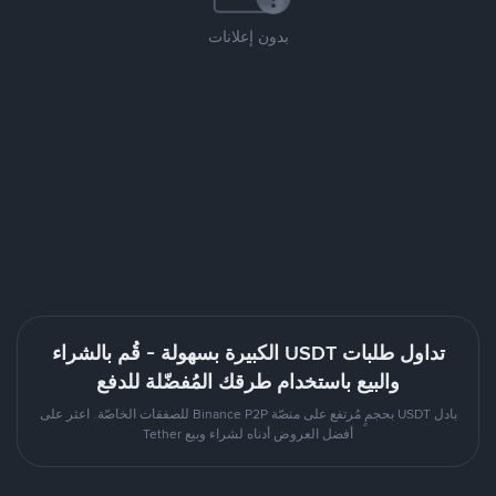
بدون إعلانات
تداول طلبات USDT الكبيرة بسهولة - قُم بالشراء
والبيع باستخدام طرقك المُفضّلة للدفع
بادل USDT بحجمٍ مُرتفع على منصّة Binance P2P للصفقات الخاصّة. اعثر على
أفضل العروض أدناه لشراء وبيع Tether