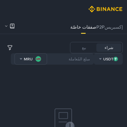
إكسبريس
P2P
صفقات خاصّة
شراء
بيع
MRU
USDT