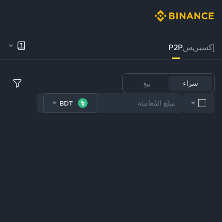
إكسبريس
P2P
شراء
بيع
BDT