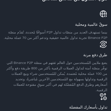
سوقٌ عالمية ومحلية
بينما تستهدف العديد من منصّات تداول P2P أسواقًا مُحددة، تُقدّم منصّة
Binance P2P تجربة تداول عالمية حقيقية وتدعم أكثر من 70 عملة محلية.
طرق دفع مرنة
يضع ملايين المُستخدمين حول العالم ثقتهم في منصّة Binance P2P التي
توفّر منصّة آمنة لتداول العملات الرقمية بأكثر من 800 طريقة دفع وأكثر
من 100 عملة محلية مُعتمدة. يُمكن للمُستخدمين شراء وبيع العملات
الرقمية وتداولها بسهولة مع المُستخدمين الآخرين مُباشرةً، وتحديد
أسعارهم وطرق الدفع المُفضّلة لهم في أكبر سوقٍ مفتوحة للعملات
الرقمية.
تداول بأسعارك المفضلة