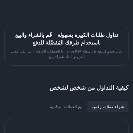
تداول طلبات الكبيرة بسهولة - قُم بالشراء والبيع
باستخدام طرقك المُفضّلة للدفع
بادل بحجمٍ مُرتفع على منصّة Binance P2P للصفقات الخاصّة. اعثر على أفضل
العروض أدناه لشراء وبيع
كيفية التداول من شخص لشخص
شراء عملات رقمية
بيع العملات الرقمية