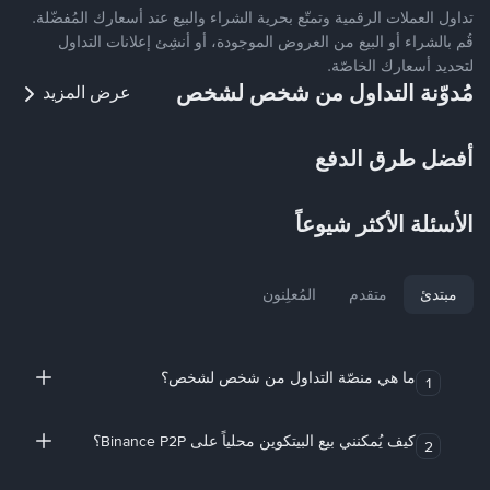
تداول العملات الرقمية وتمتّع بحرية الشراء والبيع عند أسعارك المُفضّلة.
قُم بالشراء أو البيع من العروض الموجودة، أو أنشِئ إعلانات التداول
لتحديد أسعارك الخاصّة.
مُدوّنة التداول من شخص لشخص
عرض المزيد
أفضل طرق الدفع
الأسئلة الأكثر شيوعاً
مبتدئ
متقدم
المُعلِنون
ما هي منصّة التداول من شخص لشخص؟
1
كيف يُمكنني بيع البيتكوين محلياً على Binance P2P؟
2