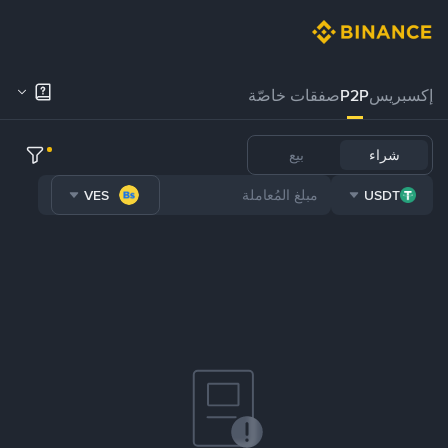
إكسبريس
P2P
صفقات خاصّة
شراء
بيع
VES
USDT