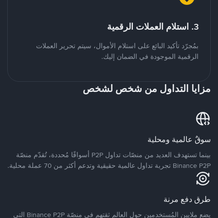
3. استلام العملات الرقمية
بمُجرّد تأكيد البائع على استلام الأموال، سيتم تحرير العملات
الرقمية الموجودة في الضمان إليك.
مزايا التداول من شخص لشخص
سوقٌ عالمية ومحلية
بينما تستهدف العديد من منصّات تداول P2P أسواقًا مُحددة، تُقدّم منصّة
Binance P2P تجربة تداول عالمية حقيقية وتدعم أكثر من 70 عملة محلية.
طرق دفع مرنة
يضع ملايين المُستخدمين حول العالم ثقتهم في منصّة Binance P2P التي