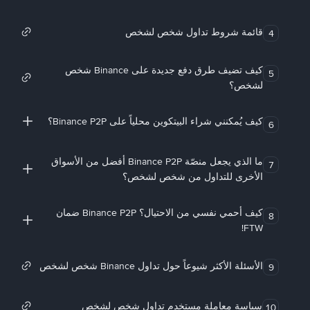
قائمة شروط تداول شخص لشخص
4
كيف تضيف طرق دفع جديدة على Binance شخص
5
لشخص؟
كيف يُمكنني شراء البيتكوين محلياً على Binance P2P؟
6
ما الذي يجعل منصّة Binance P2P أفضل من الأسواق
7
الأخرى للتداول من شخص لشخص؟
كيف أحمي نفسي من الاحتيال؟ Binance P2P ضمان
8
FTW!
الأسئلة الأكثر شيوعاً حول تداول Binance شخص لشخص
9
سياسة معاملة مستخدم تداول شخص لشخص
10