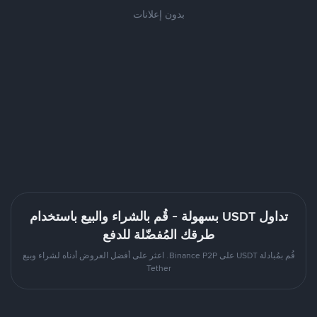
بدون إعلانات
تداول USDT بسهولة - قُم بالشراء والبيع باستخدام
طرقك المُفضّلة للدفع
قُم بمُبادلة USDT على Binance P2P. اعثر على أفضل العروض أدناه لشراء وبيع
Tether