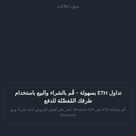
بدون إعلانات
تداول ETH بسهولة - قُم بالشراء والبيع باستخدام
طرقك المُفضّلة للدفع
قُم بمُبادلة ETH على Binance P2P. اعثر على أفضل العروض أدناه لشراء وبيع
Ethereum