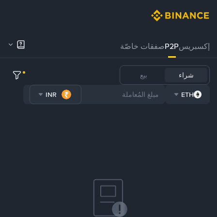
إكسبريس
P2P
صفقات خاصّة
شراء
بيع
INR
ETH