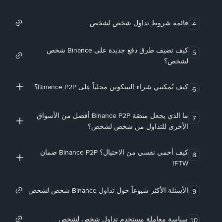
قائمة شروط تداول شخص لشخص
4
كيف تضيف طرق دفع جديدة على Binance شخص
5
لشخص؟
كيف يُمكنني شراء البيتكوين محلياً على Binance P2P؟
6
ما الذي يجعل منصّة Binance P2P أفضل من الأسواق
7
الأخرى للتداول من شخص لشخص؟
كيف أحمي نفسي من الاحتيال؟ Binance P2P ضمان
8
FTW!
الأسئلة الأكثر شيوعاً حول تداول Binance شخص لشخص
9
سياسة معاملة مستخدم تداول شخص لشخص
10