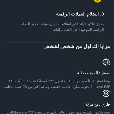
3. استلام العملات الرقمية
بمُجرّد تأكيد البائع على استلام الأموال، سيتم تحرير العملات
الرقمية الموجودة في الضمان إليك.
مزايا التداول من شخص لشخص
سوقٌ عالمية ومحلية
بينما تستهدف العديد من منصّات تداول P2P أسواقًا مُحددة، تُقدّم منصّة
Binance P2P تجربة تداول عالمية حقيقية وتدعم أكثر من 70 عملة محلية.
طرق دفع مرنة
يضع ملايين المُستخدمين حول العالم ثقتهم في منصّة Binance P2P التي