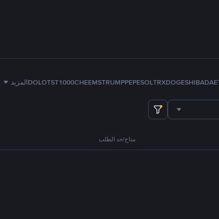
E
ADA
SHIB
DOGE
TRX
SOL
PEPE
TRUMP
1000CHEEMS
TST
DOLO
المزيد
متاح/حد الطلب