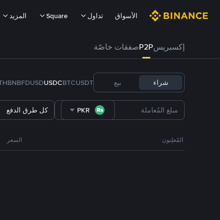
الأسواق
تداول
Square
المزيد
إكسبريس
P2P
صفقات خاصّة
شراء
بيع
USDT
BTC
USDC
FDUSD
BNB
TH
PKR
كل طرق الدفع
المُعلِنون
السعر