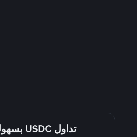
تداول USDC بسهولة - قُم بالشراء والبيع باستخدام طرقك المُفضّلة للدفع