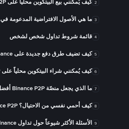
كيف يُمكنني بيع البيتكوين محلياً على Binance P2P؟
2
ما هي الأصول الافتراضية المدعومة 
3
قائمة شروط تداول شخص لشخص
4
كيف تضيف طرق دفع جديدة على Binance شخص لشخص؟
5
كيف يُمكنني شراء البيتكوين محلياً على Binance P2P؟
6
ما الذي يجعل منصّة Binance P2P أفضل من الأسواق الأخرى للتداول من شخص لشخص؟
7
كيف أحمي نفسي من الاحتيال؟ Binance P2P ضمان FTW!
8
الأسئلة الأكثر شيوعاً حول تداول Binance شخص لشخص
9