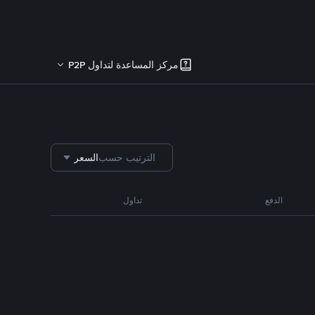
مركز المساعدة لتداول P2P
الترتيب حسب
السعر
الدفع
تداول