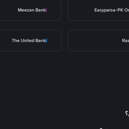
Meezan Bank
Easypaisa-PK O
The United Bank
Ra
؟