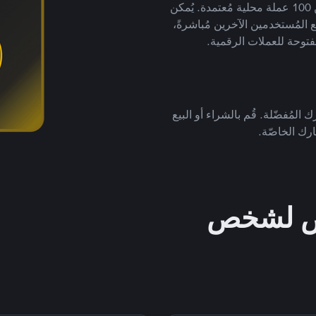
لتداول العملات الرقمية بأكثر من 800 طريقة دفع وأكثر من 100 عملة محلية مُعتمدة. يُمكن
 المُستخدمين الآخرين مُباشرةً،
فتوحة للعملات الرقمية.
 المُفضّلة. قُم بالشراء أو البيع
رك الخاصّة.
خص لشخص