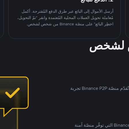
أرسل الأموال إلى البائع عبر طرق الدفع المُقترحة. أكمل
مُعاملة تحويل العملات المحلية المُعتمدة وانقر "تمّ التحويل،
اخطِر البائع" على منصّة Binance من شخص لشخص.
ص لشخص
بينما تستهدف العديد من منصّات تداول P2P أسواقًا مُحددة، تُقدّم منصّة Binance P2P تجربة
يضع ملايين المُستخدمين حول العالم ثقتهم في منصّة Binance P2P التي توفّر منصّة آمنة