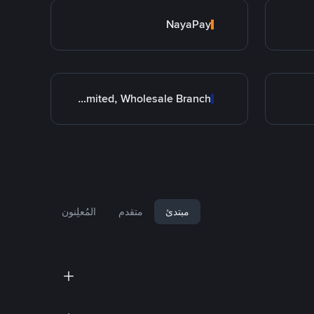
NayaPay
Allied Bank Limited, Wholesale Branch
مبتدئ
متقدم
المُعلِنون