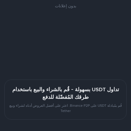
بدون إعلانات
تداول USDT بسهولة - قُم بالشراء والبيع باستخدام
طرقك المُفضّلة للدفع
قُم بمُبادلة USDT على Binance P2P. اعثر على أفضل العروض أدناه لشراء وبيع
Tether