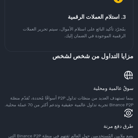
3. استلام العملات الرقمية
بمُجرّد تأكيد البائع على استلام الأموال، سيتم تحرير العملات
الرقمية الموجودة في الضمان إليك.
مزايا التداول من شخص لشخص
سوقٌ عالمية ومحلية
بينما تستهدف العديد من منصّات تداول P2P أسواقًا مُحددة، تُقدّم منصّة
Binance P2P تجربة تداول عالمية حقيقية وتدعم أكثر من 70 عملة محلية.
طرق دفع مرنة
يضع ملايين المُستخدمين حول العالم ثقتهم في منصّة Binance P2P التي