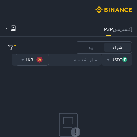
إكسبريس
P2P
شراء
بيع
LKR
USDT