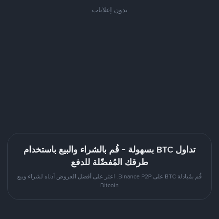
بدون إعلانات
تداول BTC بسهولة - قُم بالشراء والبيع باستخدام
طرقك المُفضّلة للدفع
قُم بمُبادلة BTC على Binance P2P. اعثر على أفضل العروض أدناه لشراء وبيع
Bitcoin