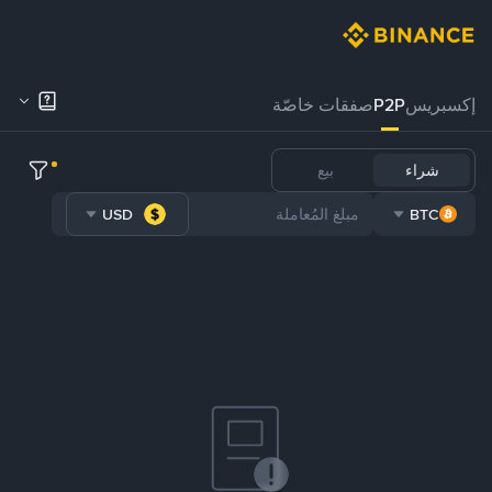
إكسبريس
P2P
صفقات خاصّة
شراء
بيع
USD
BTC