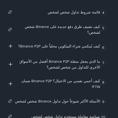
قائمة شروط تداول شخص لشخص
4
كيف تضيف طرق دفع جديدة على Binance شخص
5
لشخص؟
كيف يُمكنني شراء البيتكوين محلياً على Binance P2P؟
6
ما الذي يجعل منصّة Binance P2P أفضل من الأسواق
7
الأخرى للتداول من شخص لشخص؟
كيف أحمي نفسي من الاحتيال؟ Binance P2P ضمان
8
FTW!
الأسئلة الأكثر شيوعاً حول تداول Binance شخص لشخص
9
سياسة معاملة مستخدم تداول شخص لشخص
10