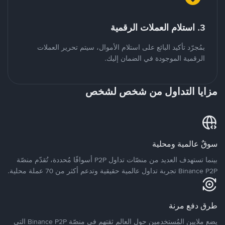
3. استلام العملات الرقمية
بمُجرّد تأكيد البائع على استلام الأموال، سيتم تحرير العملات
الرقمية الموجودة في الضمان إليك.
مزايا التداول من شخص لشخص
سوقٌ عالمية ومحلية
بينما تستهدف العديد من منصّات تداول P2P أسواقًا مُحددة، تُقدّم منصّة
Binance P2P تجربة تداول عالمية حقيقية وتدعم أكثر من 70 عملة محلية.
طرق دفع مرنة
يضع ملايين المُستخدمين حول العالم ثقتهم في منصّة Binance P2P التي